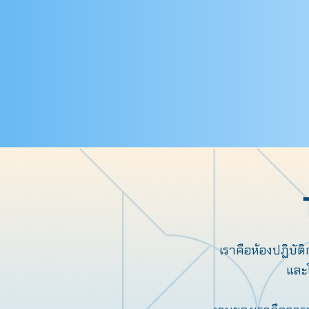
เราคือห้องปฏิบั
และ