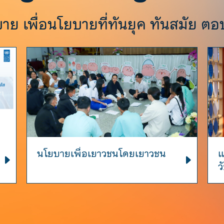
Search
ย เพื่อนโยบายที่ทันยุค ทันสมัย ต
for:
นโยบายเพื่อเยาวชนโดยเยาวชน
แ
ว