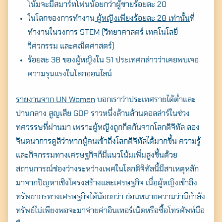
โน้มจะมีสมาร์ทโฟนน้อยกว่าผู้ชายร้อยละ 20
ในโลกของการทำงาน
ผู้หญิงเพียงร้อยละ 28 เท่านั้น
ที่
ทำงานในวงการ STEM (วิทยาศาสตร์ เทคโนโลยี
วิศวกรรม และคณิตศาสตร์)
ร้อยละ 38 ของผู้หญิงใน 51 ประเทศกล่าวว่าเคยพบเจอ
ความรุนแรงในโลกออนไลน์
รายงานจาก UN Women
บอกเราว่าประเทศรายได้ต่ำและ
ปานกลาง สูญเสีย GDP ราวหนึ่งล้านล้านดอลล่าร์ในช่วง
ทศวรรษที่ผ่านมา เพราะผู้หญิงถูกกีดกันจากโลกดิจิทัล ลอง
จินตนาการดูสิว่าหากผู้คนเข้าถึงโลกดิจิทัลได้มากขึ้น ความรู้
และกิจกรรมทางเศรษฐกิจก็มีแนวโน้มเพิ่มสูงขึ้นด้วย
สถานการณ์ช่องว่างระหว่างเพศในโลกดิจิทัลนี้มีสาเหตุหลัก
มาจากปัญหาเชิงโครงสร้างและเศรษฐกิจ เมื่อผู้หญิงเข้าถึง
ทรัพยากรทางเศรษฐกิจได้น้อยกว่า ย่อมหมายความว่ามีกำลัง
ทรัพย์ไม่เพียงพอจะมาจ่ายค่าอินเทอร์เน็ตหรือซื้อโทรศัพท์มือ