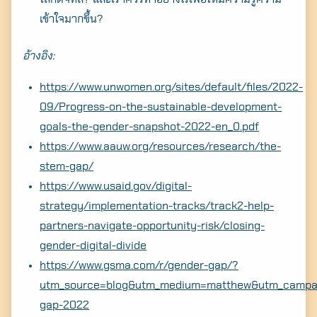
เข้าใจมากขึ้น?
อ้างอิง:
https://www.unwomen.org/sites/default/files/2022-
09/Progress-on-the-sustainable-development-
goals-the-gender-snapshot-2022-en_0.pdf
https://www.aauw.org/resources/research/the-
stem-gap/
https://www.usaid.gov/digital-
strategy/implementation-tracks/track2-help-
partners-navigate-opportunity-risk/closing-
gender-digital-divide
https://www.gsma.com/r/gender-gap/?
utm_source=blog&utm_medium=matthew&utm_campa
gap-2022