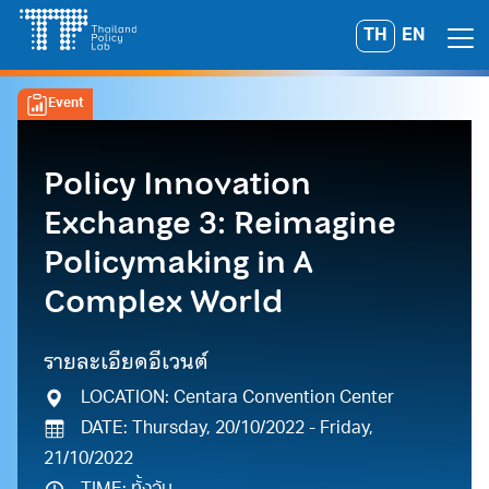
Skip
TH
EN
Search
to
for:
content
Event
Policy Innovation
Exchange 3: Reimagine
Policymaking in A
Complex World
รายละเอียดอีเวนต์
LOCATION: Centara Convention Center
DATE: Thursday, 20/10/2022 - Friday,
21/10/2022
A
A
A