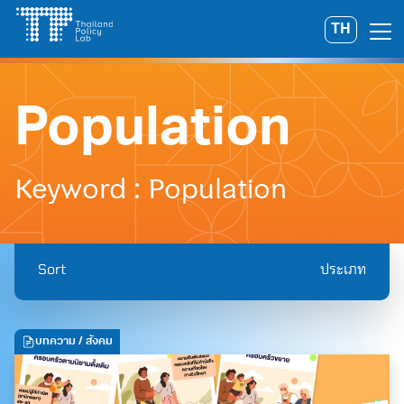
Skip
TH
Search
to
for:
content
Population
Keyword : Population
Sort
ประเภท
บทความ
/ สังคม
A
A
A