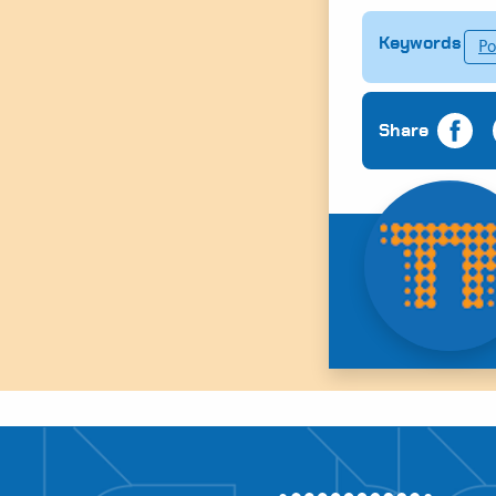
Keywords
Po
Share