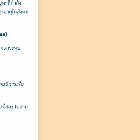
หาที่กำลัง
สูงอายุในสังคม
es)
ะบุผลกระทบ
ำงานมีภาระใน
ดับที่สอง ไปสาม