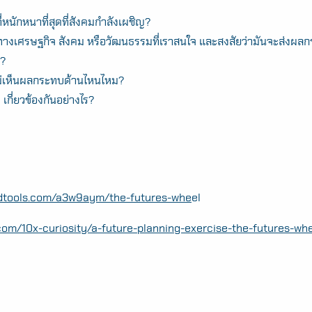
่หนักหนาที่สุดที่สังคมกำลังเผชิญ?
ทางเศรษฐกิจ สังคม หรือวัฒนธรรมที่เราสนใจ และสงสัยว่ามันจะส่งผล
ร?
่เห็นผลกระทบด้านไหนไหม?
กี่ยวข้องกันอย่างไร?
ndtools.com/a3w9aym/the-futures-whe
el
com/10x-curiosity/a-future-planning-exercise-the-futures-whe