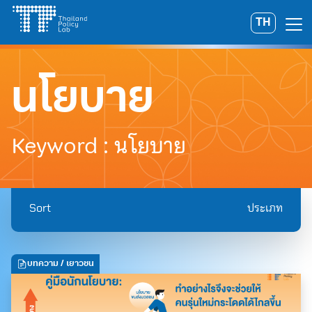
Skip
TH
Search
to
for:
content
นโยบาย
Keyword : นโยบาย
Sort
ประเภท
บทความ
/ เยาวชน
A
A
A