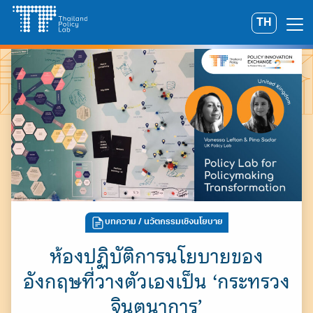
Skip
TH
Search
to
for:
content
บทความ
/ นวัตกรรมเชิงนโยบาย
ห้องปฏิบัติการนโยบายของ
อังกฤษที่วางตัวเองเป็น ‘กระทรวง
จินตนาการ’
A
A
A