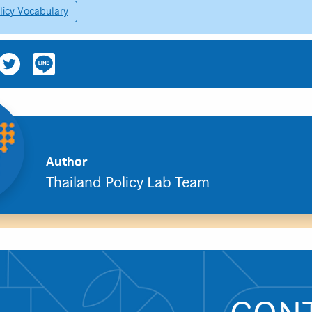
licy Vocabulary
Search
Author
for:
Thailand Policy Lab Team