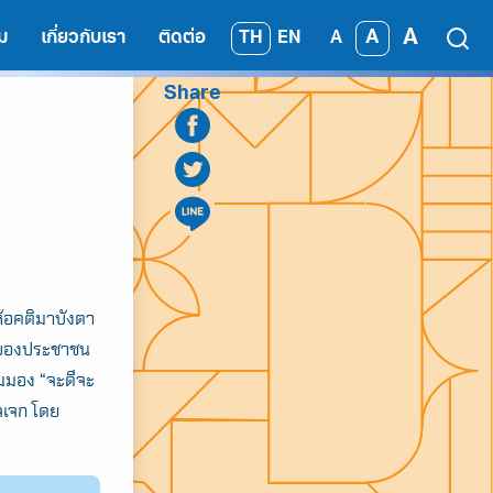
A
A
TH
EN
ม
เกี่ยวกับเรา
ติดต่อ
A
Share
้อคติมาบังตา
ิดของประชาชน
ุมมอง “จะดีจะ
ัจเจก โดย