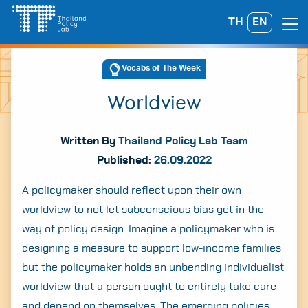
Skip
TH
EN
Search
to
for:
content
Vocabs of The Week
Worldview
Written By
Thailand Policy Lab Team
Published:
26.09.2022
A policymaker should reflect upon their own
worldview to not let subconscious bias get in the
way of policy design. Imagine a policymaker who is
designing a measure to support low-income families
but the policymaker holds an unbending individualist
worldview that a person ought to entirely take care
and depend on themselves. The emerging policies
A
A
A