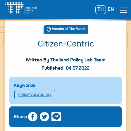
Skip
TH
EN
Search
to
for:
content
Vocabs of The Week
Citizen-Centric
Written By
Thailand Policy Lab Team
Published:
04.07.2022
Keywords
Policy Vocabulary
Share
A
A
A