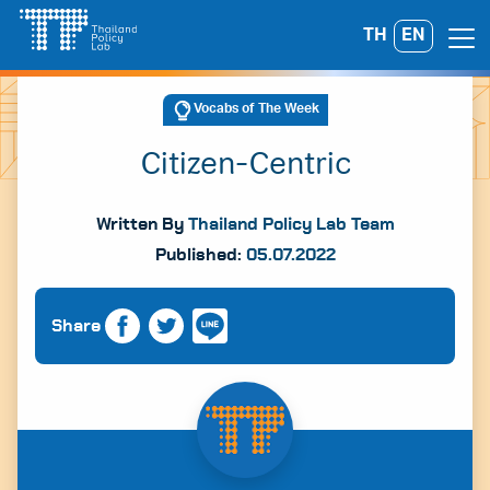
Skip
TH
EN
Search
to
for:
content
Vocabs of The Week
Citizen-Centric
Written By
Thailand Policy Lab Team
Published:
05.07.2022
Share
A
A
A