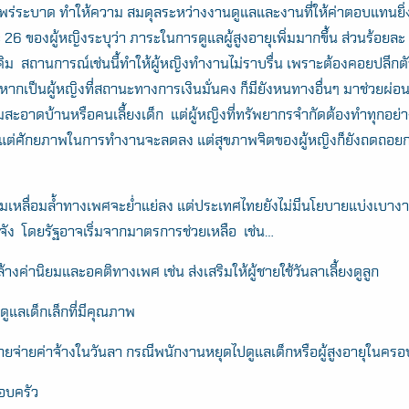
พร่ระบาด ทำให้ความ สมดุลระหว่างงานดูแลและงานที่ให้ค่าตอบแทนยิ
6 ของผู้หญิงระบุว่า ภาระในการดูแลผู้สูงอายุเพิ่มมากขึ้น ส่วนร้อยละ
ดิม สถานการณ์เช่นนี้ทำให้ผู้หญิงทำงานไม่ราบรื่น เพราะต้องคอยปลีก
ากเป็นผู้หญิงที่สถานะทางการเงินมั่นคง ก็มียังหนทางอื่นๆ มาช่วยผ
สะอาดบ้านหรือคนเลี้ยงเด็ก แต่ผู้หญิงที่ทรัพยากรจำกัดต้องทำทุกอย่าง 
Search
พียงแต่ศักยภาพในการทำงานจะลดลง แต่สุขภาพจิตของผู้หญิงก็ยังถดถอยก
for:
หลื่อมล้ำทางเพศจะย่ำแย่ลง แต่ประเทศไทยยังไม่มีนโยบายแบ่งเบางานด
ิงจัง โดยรัฐอาจเริ่มจากมาตรการช่วยเหลือ เช่น…
้างค่านิยมและอคติทางเพศ เช่น ส่งเสริมให้ผู้ชายใช้วันลาเลี้ยงดูลูก
ยงดูแลเด็กเล็กที่มีคุณภาพ
บายจ่ายค่าจ้างในวันลา กรณีพนักงานหยุดไปดูแลเด็กหรือผู้สูงอายุในครอ
รอบครัว