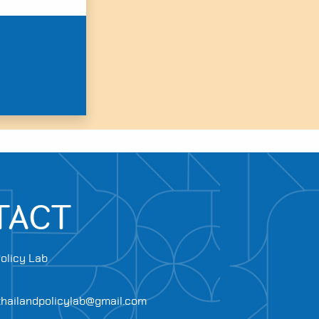
TACT
olicy Lab
.thailandpolicylab@gmail.com