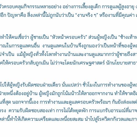
ครอบคลุมกิจกรรมหลายอย่าง อย่างการเลี้ยงดูเด็ก การดูแลผู้สูงอายุ 
ีก ปัญหาคือ สิ่งเหล่านี้ไม่ถูกนับว่าเป็น “งานจริง ๆ” หรืองานที่มีคุณค่า
ห้คนเชื่อว่า ผู้ชายเป็น “หัวหน้าครอบครัว” ส่วนผู้หญิงเป็น “ช้างเท้าหล
ในการดูแลคนอื่น งานดูแลคนในบ้านจึงถูกมองว่าเป็นหน้าที่ของผู้หญิ
ที่ไม่จำเป็น แม้ผู้หญิงทั่วทั้งโลกทำงานบ้านและงานดูแลมากกว่าผู้ชายถึงส
ุทิศให้ครอบครัวกลับถูกเมิน ไม่ว่าจะโดยนักเศรษฐศาสตร์ นักนโยบายสา
นไปให้ผู้หญิงรับผิดชอบฝ่ายเดียว นั่นแปลว่า ชั่วโมงในการทำงานของผู้
่ายหนึ่งต้องอยู่บ้าน ผู้หญิงมักถูกโน้มน้าวให้ลาออกจากงาน ทำให้ขาด
นที่สุด นอกจากนี้เอง การทำงานและดูแลครอบครัวพร้อมๆ กันยังส่งผลต
รง ความรับผิดชอบสองเท่า การไม่ได้หยุดพัก การแบกรับอารมณ์ที่มา
ล่านี้ทำให้เกิดความเครียดและเหนื่อยสะสม นำไปสู่โรควิตกกังวลและภา