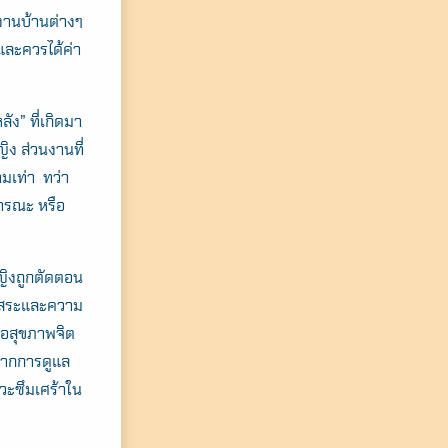
งานบ้านต่างๆ
 และควรได้ค่า
ัง” ที่เกิดมา
ง ส่วนงานที่
ามเท่า ทว่า
ธารณะ หรือ
หญิงถูกตัดตอน
อิสระและความ
่อสุขภาพจิต
จากการดูแล
วะซึมเศร้าใน