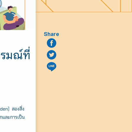
Share
รมณ์ที่
den) สองสิ่ง
ักและการเป็น