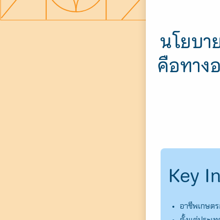
นโยบาย
คือทาง
Key In
อาชีพเกษตร
ตั้งแต่ประเ