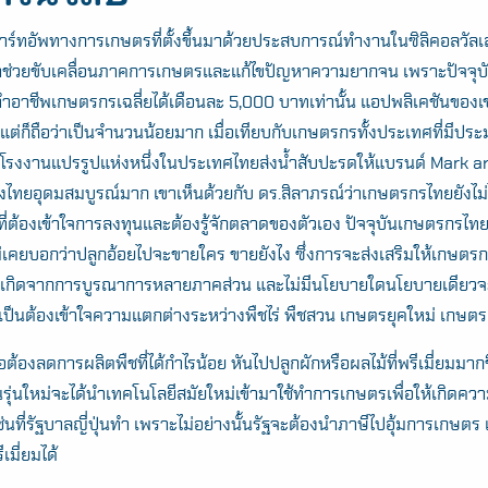
าร์ทอัพทางการเกษตรที่ตั้งขึ้นมาด้วยประสบการณ์ทำงานในซิลิคอลวัลเล
าช่วยขับเคลื่อนภาคการเกษตรและแก้ไขปัญหาความยากจน เพราะปัจจุบั
ทำอาชีพเกษตรกรเฉลี่ยได้เดือนละ 5,000 บาทเท่านั้น แอปพลิเคชันของเขาม
ต่ก็ถือว่าเป็นจำนวนน้อยมาก เมื่อเทียบกับเกษตรกรทั้งประเทศที่มีปร
ว่าโรงงานแปรรูปแห่งหนึ่งในประเทศไทยส่งน้ำสับปะรดให้แบรนด์ Mark 
มืองไทยอุดมสมบูรณ์มาก เขาเห็นด้วยกับ ดร.สิลาภรณ์ว่าเกษตรกรไทยยังไม
ที่ต้องเข้าใจการลงทุนและต้องรู้จักตลาดของตัวเอง ปัจจุบันเกษตรกรไท
 ไม่เคยบอกว่าปลูกอ้อยไปจะขายใคร ขายยังไง ซึ่งการจะส่งเสริมให้เกษตรกร
งเกิดจากการบูรณาการหลายภาคส่วน และไม่มีนโยบายใดนโยบายเดีย
เป็นต้องเข้าใจความแตกต่างระหว่างพืชไร่ พืชสวน เกษตรยุคใหม่ เกษตรย
้องลดการผลิตพืชที่ได้กำไรน้อย หันไปปลูกผักหรือผลไม้ที่พรีเมี่ยมมากขึ้
คนรุ่นใหม่จะได้นำเทคโนโลยีสมัยใหม่เข้ามาใช้ทำการเกษตรเพื่อให้เกิด
นที่รัฐบาลญี่ปุ่นทำ เพราะไม่อย่างนั้นรัฐจะต้องนำภาษีไปอุ้มการเกษต
เมี่ยมได้