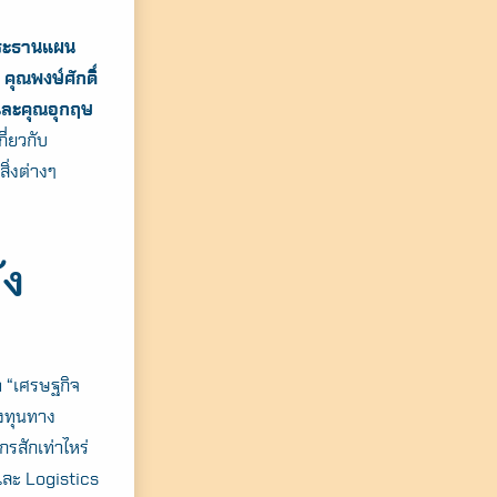
ประธานแผน
ุณพงษ์ศักดิ์
และคุณอุกฤษ
ี่ยวกับ
ิ่งต่างๆ
ัง
 “เศรษฐกิจ
่งทุนทาง
รสักเท่าไหร่
และ Logistics