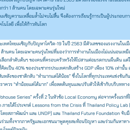
่ำกว่า 1 ล้านคน โดยเฉพาะคนรุ่นใหม่
ชิญความเหลื่อมล้ำไม่จบไม่สิ้น จึงต้องการเรียนรู้การเป็นผู้ประกอบก
โนโลยี เพื่อให้ก้าวทันโลก
แต่ประเทศไทยเผชิญกับปัญหาโควิด-19 ในปี 2563 มีตัวเลขของแรงงานในเมือ
า 1 ล้านคน โดยเฉพาะคนรุ่นใหม่ที่มองว่าการทำงานในเมืองไม่แน่นอนเหมื
ลือกลำดับต้นๆ ของคนที่ครอบครัวหวังให้ไปสานต่อมรดกบนผืนดิน แต่ใน
คิดเป็น 40% ของประชากรประเทศกลับสร้าง GDP เพียง 10% เท่านั้น อา
สันหลังของชาติกลับ “ทำมากแต่ได้น้อย” ซึ่งในโลกที่ทุกประเทศแข่งขันกั
ราควร “ทำน้อยแต่ได้มาก” เพื่อลดต้นทุนและปรับตัวให้เข้ากับบริบททา
lubhouse Series” ครั้งที่ 2 ในหัวข้อ Local Economy ต่อจากครั้งแรกที่ไ
m ภายใต้โปรเจกต์ Lessons from the Crisis ที่ Thailand Policy Lab (
ั้งโดยสภาพัฒน์ฯ และ UNDP) และ Thailand Future Foundation จับมื
วนร่วมทั้งจากภาครัฐและเอกชนมาพูดคุยสะท้อนปัญหา และร่วมกันหาทางออ
บโจทย์ปัจจุบัน