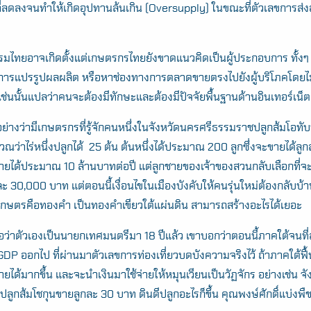
ี่ลดลงจนทำให้เกิดอุปทานล้นเกิน (Oversupply) ในขณะที่ตัวเลขการส่งอ
ไทยอาจเกิดตั้งแต่เกษตรกรไทยยังขาดแนวคิดเป็นผู้ประกอบการ ทั้งๆ ท
 การแปรรูปผลผลิต หรือหาช่องทางการตลาดขายตรงไปยังผู้บริโภคโดยไม
ช่นนั้นแปลว่าคนจะต้องมีทักษะและต้องมีปัจจัยพื้นฐานด้านอินเทอร์เน็
ย่างว่ามีเกษตรกรที่รู้จักคนหนึ่งในจังหวัดนครศรีธรรมราชปลูกส้มโอทั
นวณว่าไร่หนึ่งปลูกได้ 25 ต้น ต้นหนึ่งได้ประมาณ 200 ลูกซึ่งจะขายได้ล
ีรายได้ประมาณ 10 ล้านบาทต่อปี แต่ลูกชายของเจ้าของสวนกลับเลือกที่
ละ 30,000 บาท แต่ตอนนี้เงื่อนไขในเมืองบังคับให้คนรุ่นใหม่ต้องกลับบ
รเกษตรคือทองคำ เป็นทองคำเขียวใต้แผ่นดิน สามารถสร้างอะไรได้เยอะ
ต่อว่าตัวเองเป็นนายกเทศมนตรีมา 18 ปีแล้ว เขาบอกว่าตอนนี้ภาคใต้จนที่
GDP ออกไป ที่ผ่านมาตัวเลขการท่องเที่ยวบดบังความจริงไว้ ถ้าภาคใต้ฟ
ีรายได้มากขึ้น และจะนำเงินมาใช้จ่ายให้หมุนเวียนเป็นวัฏจักร อย่างเช่น จ
นั่นปลูกส้มโชกุนขายลูกละ 30 บาท ดินดีปลูกอะไรก็ขึ้น คุณพงษ์ศักดิ์แบ่ง