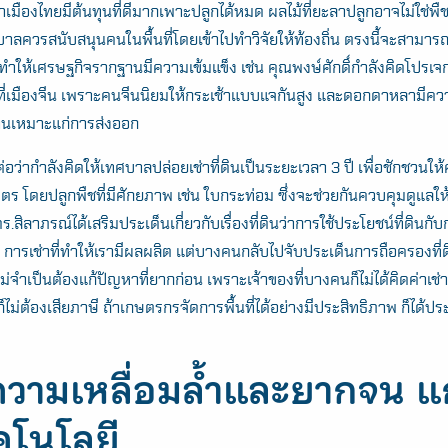
าเมืองไทยมีต้นทุนที่ดีมากเพาะปลูกได้หมด ผลไม้ที่ยะลาปลูกอาจไม่ใช่พ
าลควรสนับสนุนคนในพื้นที่โดยเข้าไปทำวิจัยให้ท้องถิ่น ตรงนี้จะสามา
่ได้ ทำให้เศรษฐกิจรากฐานมีความเข้มแข็ง เช่น คุณพงษ์ศักดิ์กำลังคิดโปร
ที่เมืองจีน เพราะคนจีนนิยมให้กระเช้าแบบแจกันสูง และดอกดาหลามีคว
านเหมาะแก่การส่งออก
่อว่ากำลังคิดให้เทศบาลปล่อยเช่าที่ดินเป็นระยะเวลา 3 ปี เพื่อชักชวนให้
ร โดยปลูกพืชที่มีศักยภาพ เช่น ใบกระท่อม ซึ่งจะช่วยกันควบคุมดูแลให้
ร.สิลาภรณ์ได้เสริมประเด็นเกี่ยวกับเรื่องที่ดินว่าการใช้ประโยชน์ที่ดินก
อง การเช่าที่ทำให้เรามีผลผลิต แต่บางคนกลับไปจับประเด็นการถือครองที่ดิ
่จำเป็นต้องแก้ปัญหาที่ยากก่อน เพราะเจ้าของที่บางคนก็ไม่ได้คิดค่าเช่า
็ไม่ต้องเสียภาษี ถ้าเกษตรกรจัดการพื้นที่ได้อย่างมีประสิทธิภาพ ก็ได้ปร
วามเหลื่อมล้ำและยากจน แก
คโนโลยี