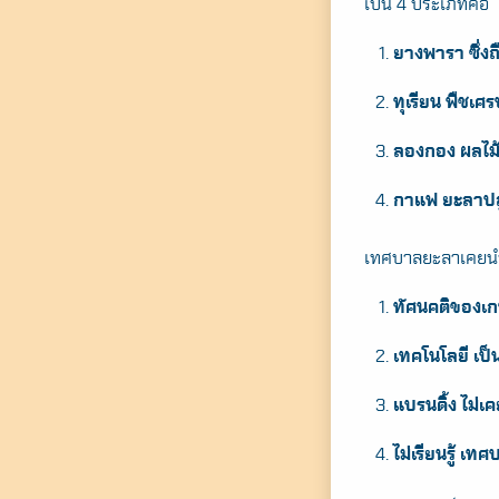
เป็น 4 ประเภทคือ
ยางพารา ซึ่งถื
ทุเรียน พืชเศ
ลองกอง ผลไม้ท
กาแฟ ยะลาปลู
เทศบาลยะลาเคยนำป
ทัศนคติของเกษต
เทคโนโลยี เป็นส
แบรนดิ้ง ไม่เ
ไม่เรียนรู้ เ