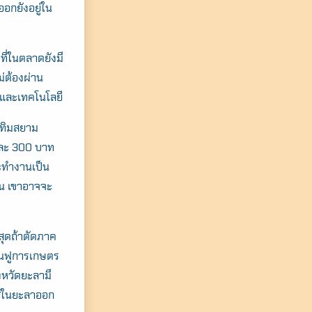
อกยังอยู่ใน
ี่ในตลาดยังมี
่ต้องผ่าน
ตและเทคโนโลยี
บทิมสยาม
ูกละ 300 บาท
จะทำงานเป็น
้าน เขาอาจจะ
สุดถ้าตัดภาค
ื้นฟูการเกษตร
ังหวัดยะลามี
พืชในยะลาออก