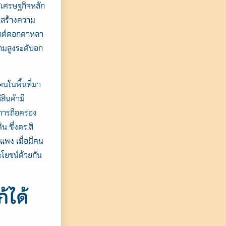
ืชเศรษฐกิจหลัก
รถสร้างความ
เจกต์ดอกดาหลา
ามสูงระดับอก
คนในพื้นที่มา
สินค้ามี
ับการถือครอง
น ซึ่งดร.สิ
แพง เมื่อมีคน
ะโยชน์ด้วยกัน
้ได้