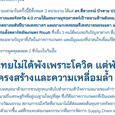
ร่วมเสวนาในครั้งนี้มีทั้งหมด 3 หน่วยงาน ได้แต่
ดร.สีลาภรณ์ บัวสาย 
าคและจังหวัด 4.0 ภายใต้แผนงานยุทธศาสตร์เป้าหมายด้านสังคม, ค
นายกสมาคมสันนิบาตเทศบาลฯ และนายกเทศมนตรีเทศบาลนครยะลา 
ก่อตั้งสตาร์ทอัพเกษตร Ricult
ซึ่งทั้ง 3 คนได้พบเจอกับปัญหาต่างๆ ที่เก
โดยเฉพาะปัญหาที่เกิดในภาคการเกษตร และมีมุมมองที่น่าสนใจเพื่อแก้ไขส
กการพูดคุยตลอด 2 ชั่วโมงในวันนั้น
ทยไม่ได้พังเพราะโควิด แต่พ
ครงสร้างและความเหลื่อมล้ำ
ต้นบทสนทนาด้วยการชวนทุกคนกลับไปทำความเข้าใจความหมายของคำว่า
มายถึงเศรษฐกิจที่อยู่บนฐานใหญ่ที่สุด ซึ่งก็คือภาคการเกษตรที่เป็นแหล
งวัฒนธรรม สถานการณ์โควิดที่ผ่านมาไม่ได้ส่งผลต่อต้นทุนทางทรัพยาก
นตัวมากขึ้น แต่ที่กระทบต่อเกษตรกรมากคือการจัดการ Supply Chain 