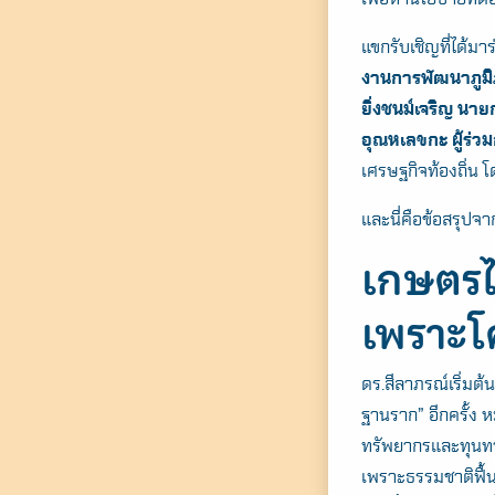
แขกรับเชิญที่ได้มา
งานการพัฒนาภูมิภ
ยิ่งชนม์เจริญ 
อุณหเลขกะ ผู้ร่วม
เศรษฐกิจท้องถิ่น 
และนี่คือข้อสรุปจา
เกษตรไ
เพราะโ
ดร.สีลาภรณ์เริ่ม
ฐานราก” อีกครั้ง ห
ทรัพยากรและทุนทา
เพราะธรรมชาติฟื้