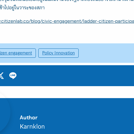
เข้าไปอยู่ในวาระของสภา
.citizenlab.co/blog/civic-engagement/ladder-citizen-participa
tizen engagement
Policy Innovation
Author
Karnklon