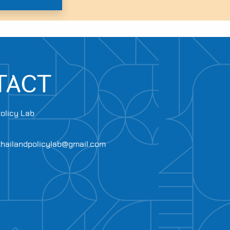
TACT
olicy Lab
.thailandpolicylab@gmail.com