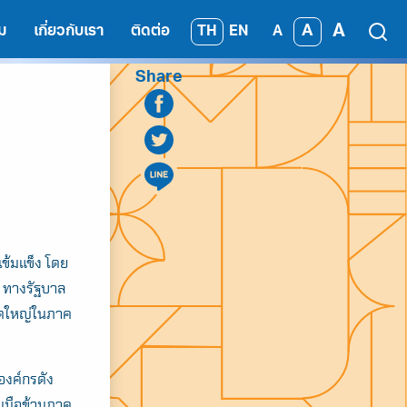
A
A
TH
EN
ม
เกี่ยวกับเรา
ติดต่อ
A
Share
เข้มแข็ง โดย
ัน ทางรัฐบาล
นาดใหญ่ในภาค
องค์กรดัง
วมมือข้ามภาค