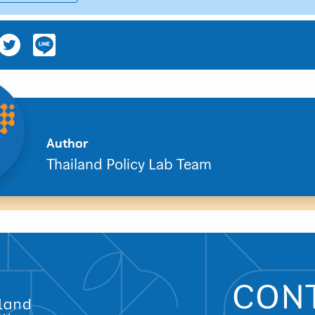
Search
Author
for:
Thailand Policy Lab Team
CON