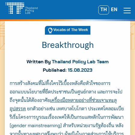
Skip
TH
EN
Search
to
for:
content
Vocabs of The Week
Breakthrough
Written By
Thailand Policy Lab Team
Published:
15.08.2023
การสร้างสังคมที่ไม่ทิ้งใครไว้เบื้องหลังคือหัวใจของการ
ออกแบบนโยบายที่ยึดประชาชนเป็นศูนย์กลาง และการจะไป
ถึงจุดนั้นได้ต้องอาศัย
เครื่องมือหลายอย่างที่ช่วยเจาะทะลุ
อุปสรรค
ยกตัวอย่างเช่น เทศบาลโบโกตา ประเทศโคลอมเบีย
ริเริ่มโครงการบูรณะเรื่องเพศให้เป็นกระแสหลักในการพัฒนา
(gender mainstreaming) สำหรับหน่วยงานรัฐท้องถิ่น หลัง
จากนั้นทางเทศบาลจึงพบว่า ผู้หญิงในภาคส่วนการให้บริการ
A
A
A