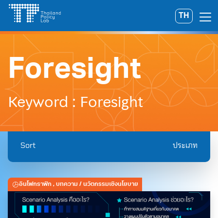
Skip
TH
Search
to
for:
content
Foresight
Keyword : Foresight
Sort
ประเภท
อินโฟกราฟิก
,
บทความ
/ นวัตกรรมเชิงนโยบาย
A
A
A