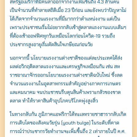
สหรัฐอเมริกาที่มีคนลาออกจากงานเพิ่มขึ้นถึง 4.3 ล้านคน
เป็นจำนวนที่ทำลายสถิติเมื่อ 23 ปีก่อน และยังพบว่าปัญหาไม่
ได้เกิดจากจำนวนแรงงานที่มีมากกว่าตำแหน่งงาน แต่เป็น
เพราะประชาชนเริ่มไม่อยากกลับเข้าสู่ตลาดแรงงานแบบเดิมๆ
ที่ต้องเข้าออฟฟิศทุกวันเหมือนโลกก่อนโควิด-19 รวมถึง
ประชากรสูงอายุเริ่มตัดสินใจเกษียณก่อนวัย
นอกจากนี้ นโยบายแรงงานต่างชาติของแต่ละประเทศได้ส่ง
ผลต่อวิกฤติตลาดแรงงานและเศรษฐกิจเหมือนกัน เช่น สห
ราชอาณาจักรออกนโยบายแรงงานต่างชาติฉบับใหม่ ซึ่งลด
จำนวนแรงงานในอุตสาหกรรมสำคัญอย่างภาคการเกษตร
และคมนาคม จนประชาชนรีบตุนสินค้าเพราะกลัวของขาด
ตลาด ทำให้ราคาสินค้าอุปโภคบริโภคพุ่งสูงลิ่ว
ในทางกลับกัน ภูมิภาคแอฟริกาใต้ทะเลทรายซาฮารากลับเกิด
การเติบโตของสังคมวัยรุ่น (youth bulge) ในระดับที่คาด
การณ์ว่าประชากรวัยทำงานจะเพิ่มขึ้นถึง 2 เท่าภายในปี ค.ศ.