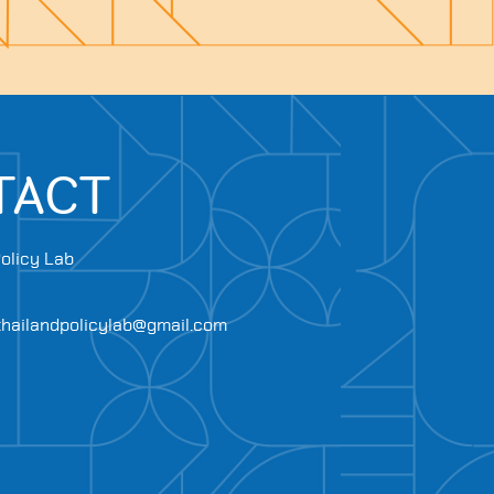
TACT
olicy Lab
.thailandpolicylab@gmail.com