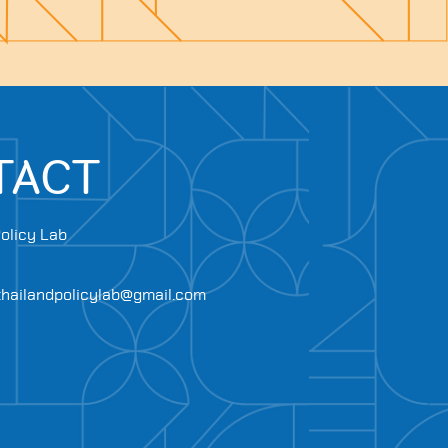
TACT
olicy Lab
.thailandpolicylab@gmail.com