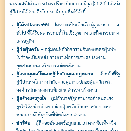
พรรณสวัสดิ์ และ รศ.ดร.ศิริมา ปัญญาเมธีกุล (2020) ได้แบ่ง
ผู้มีส่วนได้ส่วนเสียในประเด็นฝุ่นพิษไว้ดังนี้
ผู้ได้รับผลกระทบ
– ไม่ว่าจะเป็นเด็กเล็ก ผู้สูงอายุ บุคคล
ทั่วไป ที่ได้รับผลกระทบทั้งในเชิงสุขภาพและกิจกรรมทาง
Search
เศรษฐกิจ
for:
ผู้ก่อฝุ่นควัน
– กลุ่มคนที่ทำกิจกรรมอันส่งผลต่อฝุ่นพิษ
ไม่ว่าจะเป็นขนส่ง การเผาเพื่อการเกษตร โรงงาน
อุตสาหกรรม หรือการผลิตพลังงาน
ผู้ควบคุมแก้ไขและผู้กำกับดูแลกฎหมาย
– เจ้าหน้าที่รัฐ
ผู้มีอำนาจในการกำกับควบคุมการปล่อยฝุ่นควัน เช่น
องค์กรปกครองส่วนท้องถิ่น ตำรวจ หรือศาล
ผู้สร้างแรงจูงใจ
– ผู้มีอำนาจรัฐที่สามารถกำหนดแรง
จูงใจให้ธุรกิจต่างๆ ปล่อยฝุ่นควันน้อยลง เช่น การลด
หย่อนภาษีให้ธุรกิจที่ใช้พลังงานสะอาด
นักวิจัย
– ผู้ที่คอยอัพเดตข้อมูลและแสวงหาข้อเท็จจริง