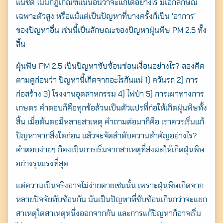
แน่ชัด ไม่มีกฎเกณฑ์แน่นอนว่าจะแก้ได้อย่างไร มีเอกลักษณ์
เฉพาะตัวสูง หรือแม้แต่เป็นปัญหาที่บางครั้งก็เป็น ‘อาการ’
ของปัญหาอื่น เช่นนี้เป็นลักษณะของปัญหาฝุ่นพิษ PM 2.5 ทั้ง
สิ้น
ฝุ่นพิษ PM 2.5 เป็นปัญหาซับซ้อนซ่อนเงื่อนอย่างไร? ลองคิด
ตามดูก่อนว่า ปัญหานี้เกิดจากอะไรกันแน่ 1) ควันรถ 2) การ
ก่อสร้าง 3) โรงงานอุตสาหกรรม 4) ไฟป่า 5) การเผาทางการ
เกษตร คำตอบก็คือทุกข้อล้วนเป็นตัวแปรที่ก่อให้เกิดฝุ่นพิษทั้ง
สิ้น เมื่อต้นตอมีหลายสาเหตุ คำถามต่อมาก็คือ เราควรเริ่มแก้
ปัญหาจากสิ่งใดก่อน แล้วจะจัดลำดับความสำคัญอย่างไร?
คำตอบง่ายๆ ก็คงเป็นการเริ่มจากสาเหตุที่ส่งผลให้เกิดฝุ่นพิษ
อย่างรุนแรงที่สุด
แต่ความเป็นจริงอาจไม่ง่ายดายเช่นนั้น เพราะฝุ่นพิษเกิดจาก
หลายปัจจัยทับซ้อนกัน มันเป็นปัญหาที่ซับซ้อนเกินกว่าจะแยก
สาเหตุใดสาเหตุหนึ่งออกจากกัน และการแก้ปัญหาก็อาจเริ่ม