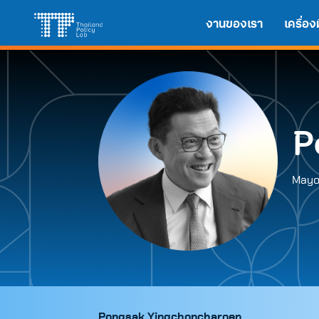
Skip
Search
งานของเรา
เครื่อ
to
for:
content
P
Mayor
Pongsak Yingchoncharoen