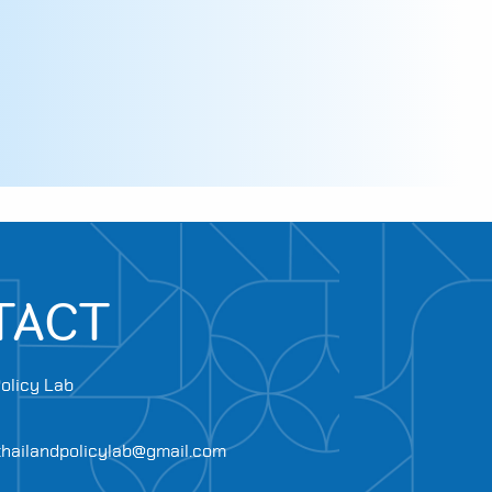
TACT
olicy Lab
.thailandpolicylab@gmail.com