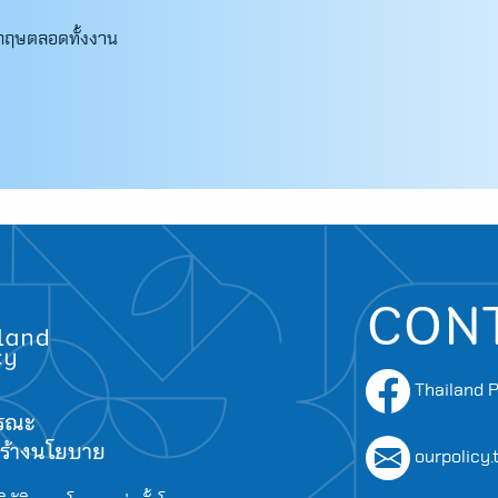
งกฤษตลอดทั้งงาน
CON
Thailand P
ารณะ
อสร้างนโยบาย
ourpolicy