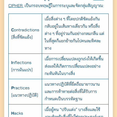
CIPHER
เป็นกรอบทฤษฎีในการระบุและจัดกลุ่มสัญญาณ:
เมื่อสิ่งต่าง ๆ ที่โดยปกติขัดแย้งกัน
กลับอยู่ในเส้นทางเดียวกัน หรือสิ่ง
C
ontradictions
ต่าง ๆ ที่อยู่ร่วมกันอย่างกลมกลืน แต่
(สิ่งที่ขัดแย้ง)
ในที่สุดก็แยกย้ายกันไปคนละทิศละ
ทาง
เมื่อการเปลี่ยนแปลงถูกเร่งให้เกิดขึ้น
I
nflections
ส่งผลให้เกิดการเปลี่ยนแปลงอย่าง
(การผันแปร)
กะทันหันในบางสิ่ง
แนวทางปฏิบัติที่ยึดถือมายาวนาน
P
ractices
และการท้าทายต่อสิ่งที่ได้รับการ
(แนวทางปฏิบัติ)
กำหนดเป็นบรรทัดฐาน
เมื่อผู้คน “ปรับแต่ง” บางสิ่งและใช้
H
acks