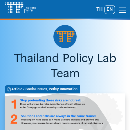
Skip
TH
EN
Search
to
for:
content
Thailand Policy Lab
Team
Article
/ Social Issues, Policy Innovation
A
A
A