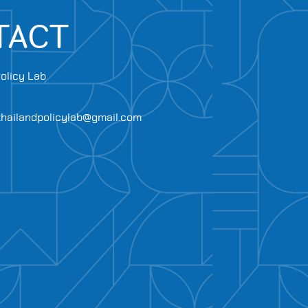
TACT
olicy Lab
.thailandpolicylab@gmail.com