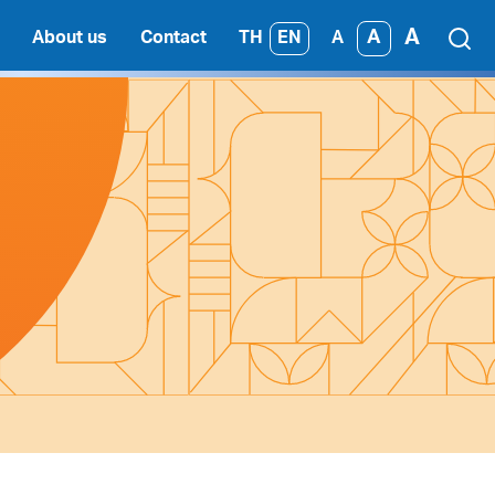
A
A
TH
EN
About us
Contact
A