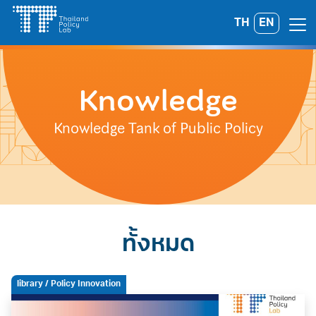
Skip
TH
EN
Search
to
for:
content
Knowledge
Knowledge Tank of Public Policy
ทั้งหมด
library
/ Policy Innovation
A
A
A