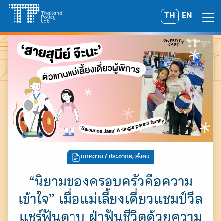
Skip
TH
EN
Search
to
for:
content
บทความ
/ ประชากร, สังคม
“นิยามของครอบครัวคือความ
เข้าใจ” เมื่อแม่เลี้ยงเดี่ยวแชมป์วีล
แชร์ฟันดาบ ฝ่าฟันชีวิตด้วยความ
A
A
A