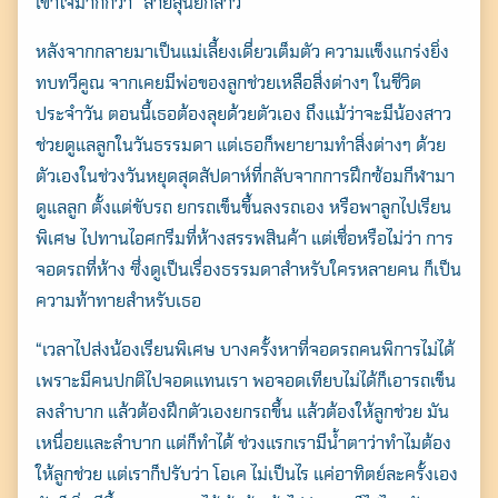
เข้าใจมากกว่า” สายสุนีย์กล่าว
หลังจากกลายมาเป็นแม่เลี้ยงเดี่ยวเต็มตัว ความแข็งแกร่งยิ่ง
ทบทวีคูณ จากเคยมีพ่อของลูกช่วยเหลือสิ่งต่างๆ ในชีวิต
ประจำวัน ตอนนี้เธอต้องลุยด้วยตัวเอง ถึงแม้ว่าจะมีน้องสาว
ช่วยดูแลลูกในวันธรรมดา แต่เธอก็พยายามทำสิ่งต่างๆ ด้วย
ตัวเองในช่วงวันหยุดสุดสัปดาห์ที่กลับจากการฝึกซ้อมกีฬามา
ดูแลลูก ตั้งแต่ขับรถ ยกรถเข็นขึ้นลงรถเอง หรือพาลูกไปเรียน
พิเศษ ไปทานไอศกรีมที่ห้างสรรพสินค้า แต่เชื่อหรือไม่ว่า การ
จอดรถที่ห้าง ซึ่งดูเป็นเรื่องธรรมดาสำหรับใครหลายคน ก็เป็น
ความท้าทายสำหรับเธอ
“เวลาไปส่งน้องเรียนพิเศษ บางครั้งหาที่จอดรถคนพิการไม่ได้
เพราะมีคนปกติไปจอดแทนเรา พอจอดเทียบไม่ได้ก็เอารถเข็น
ลงลำบาก แล้วต้องฝึกตัวเองยกรถขึ้น แล้วต้องให้ลูกช่วย มัน
เหนื่อยและลำบาก แต่ก็ทำได้ ช่วงแรกเรามีน้ำตาว่าทำไมต้อง
ให้ลูกช่วย แต่เราก็ปรับว่า โอเค ไม่เป็นไร แค่อาทิตย์ละครั้งเอง