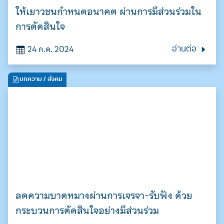
ให้เยาวชนกำหนดอนาคต ผ่านการมีส่วนร่วมใน
การตัดสินใจ
24 ก.ค. 2024
อ่านต่อ
บทความ
/ สังคม
ลดความบาดหมางผ่านการเจรจา-รับฟัง ด้วย
กระบวนการตัดสินใจอย่างมีส่วนร่วม