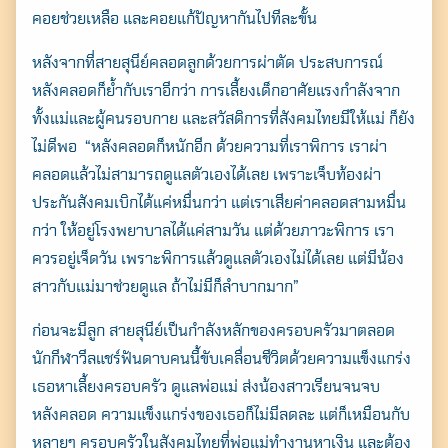
คอยช่วยเหลือ และคอยแก้ปัญหากันไปทีละขั้น
หลังจากที่สายสุนีย์คลอดลูกด้วยการผ่าตัด ประสบการณ์
หลังคลอดก็ย้ำกับเราอีกว่า การเลี้ยงเด็กอาศัยแรงกำลังจาก
ทั้งแม่และผู้คนรอบกาย และสวัสดิการที่สังคมไทยมีให้แม่ ก็ยัง
ไม่ดีพอ “
หลังคลอดก็หนักอีก ด้วยความที่เราพิการ เราผ่า
คลอดแล้วไม่สามารถดูแลตัวเองได้เลย เพราะเจ็บท้องผ่า
ประกันสังคมเบิกได้แค่หมื่นกว่า แต่เราเสียค่าคลอดสามหมื่น
กว่า ให้อยู่โรงพยาบาลได้แค่สามวัน แต่ด้วยภาวะพิการ เรา
ควรอยู่เจ็ดวัน เพราะพิการแล้วดูแลตัวเองไม่ได้เลย แต่มีน้อง
สาวกับแม่มาช่วยดูแล ถ้าไม่มีก็ลำบากมาก”
ก่อนจะมีลูก สายสุนีย์เป็นกำลังหลักของครอบครัวมาตลอด
นักกีฬาวีลแชร์ฟันดาบคนนี้ขับเคลื่อนชีวิตด้วยความแข็งแกร่ง
เธอหาเลี้ยงครอบครัว ดูแลพ่อแม่ ส่งน้องสาวเรียนจนจบ
หลังคลอด ความแข็งแกร่งของเธอก็ไม่มีลดละ แต่ก็เหมือนกับ
หลายๆ ครอบครัวในสังคมไทยที่พ่อแม่ทำงานหาเงิน และต้อง