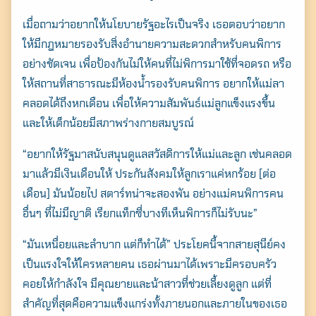
เมื่อถามว่าอยากให้นโยบายรัฐอะไรเป็นจริง เธอตอบว่าอยาก
ให้มีกฎหมายรองรับสิ่งอำนายความสะดวกสำหรับคนพิการ
อย่างชัดเจน เพื่อป้องกันไม่ให้คนที่ไม่พิการมาใช้ที่จอดรถ หรือ
ให้สถานที่สาธารณะมีห้องน้ำรองรับคนพิการ อยากให้แม่ลา
คลอดได้ถึงหกเดือน เพื่อให้ความสัมพันธ์แม่ลูกแข็งแรงขึ้น
และให้เด็กน้อยมีสภาพร่างกายสมบูรณ์
“อยากให้รัฐมาสนับสนุนดูแลสวัสดิการให้แม่และลูก เช่นคลอด
มาแล้วมีเงินเดือนให้ ประกันสังคมให้ลูกเราแค่หกร้อย [ต่อ
เดือน] มันน้อยไป สตาร์ทน่าจะสองพัน อย่างแม่คนพิการคน
อื่นๆ ที่ไม่มีญาติ เรียกแท็กซี่บางทีเห็นพิการก็ไม่รับนะ”
“มันเหนื่อยและลำบาก แต่ก็ทำได้” ประโยคนี้จากสายสุนีย์คง
เป็นแรงใจให้ใครหลายคน เธอผ่านมาได้เพราะมีครอบครัว
คอยให้กำลังใจ มีคุณยายและน้าสาวที่ช่วยเลี้ยงดูลูก แต่ที่
สำคัญที่สุดคือความแข็งแกร่งทั้งภายนอกและภายในของเธอ