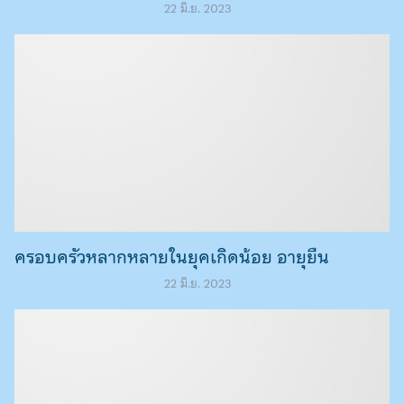
22 มิ.ย. 2023
ครอบครัวหลากหลายในยุคเกิดน้อย อายุยืน
22 มิ.ย. 2023