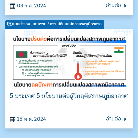
03 ก.ค. 2024
อ่านต่อ
แบบสำรวจ
,
บทความ
/ การเปลี่ยนแปลงสภาพภูมิอากาศ
5 ประเทศ 5 นโยบายต่อสู้วิกฤติสภาพภูมิอากาศ
15 พ.ค. 2024
อ่านต่อ