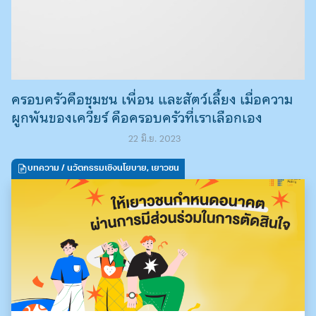
ครอบครัวคือชุมชน เพื่อน และสัตว์เลี้ยง เมื่อความ
ผูกพันของเควียร์ คือครอบครัวที่เราเลือกเอง
22 มิ.ย. 2023
บทความ
/ นวัตกรรมเชิงนโยบาย, เยาวชน