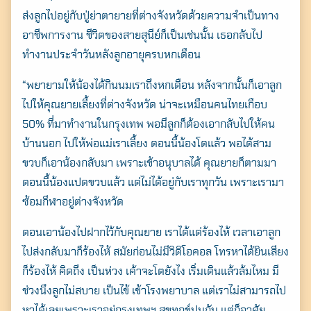
ส่งลูกไปอยู่กับปู่ย่าตายายที่ต่างจังหวัดด้วยความจำเป็นทาง
อาชีพการงาน ชีวิตของสายสุนีย์ก็เป็นเช่นนั้น เธอกลับไป
ทำงานประจำวันหลังลูกอายุครบหกเดือน
“พยายามให้น้องได้กินนมเราถึงหกเดือน หลังจากนั้นก็เอาลูก
ไปให้คุณยายเลี้ยงที่ต่างจังหวัด น่าจะเหมือนคนไทยเกือบ
50% ที่มาทำงานในกรุงเทพ พอมีลูกก็ต้องเอากลับไปให้คน
บ้านนอก ไปให้พ่อแม่เราเลี้ยง ตอนนี้น้องโตแล้ว พอได้สาม
ขวบก็เอาน้องกลับมา เพราะเข้าอนุบาลได้ คุณยายก็ตามมา
ตอนนี้น้องแปดขวบแล้ว แต่ไม่ได้อยู่กับเราทุกวัน เพราะเรามา
ซ้อมกีฬาอยู่ต่างจังหวัด
ตอนเอาน้องไปฝากไว้กับคุณยาย เราได้แต่ร้องไห้ เวลาเอาลูก
ไปส่งกลับมาก็ร้องไห้ สมัยก่อนไม่มีวิดิโอคอล โทรหาได้ยินเสียง
ก็ร้องไห้ คิดถึง เป็นห่วง เค้าจะโตยังไง เริ่มเดินแล้วล้มไหม มี
ช่วงนึงลูกไม่สบาย เป็นไข้ เข้าโรงพยาบาล แต่เราไม่สามารถไป
หาได้เลยเพราะเราอยู่กรุงเทพฯ สุขทุกข์ปนกัน แต่ก็อาศัย