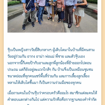
จุ๊บเป็นหญิงสาววัยยี่สิบกลางๆ ผู้เติบโตมาในบ้านที่มีคนสาม
วัยอยู่ร่วมกัน อากง อาม่า พ่อแม่ พี่ชาย และตัวจุ๊บเอง
นอกจากนี้ก็เคยป้ากับอาและลูกพี่ลูกน้องที่ย้ายออกไปตอน
ประถม แต่ก็ยังอยู่ละแวกใกล้ๆ กัน บ้านจึงเป็นเหมือนชุมชน
ขนาดย่อมที่ทุกคนแชร์พื้นที่ร่วมกัน และการเลี้ยงลูกเลี้ยง
หลานให้เติบโตขึ้นมา ก็เป็นความร่วมมือของทุกคน
เมื่อถามคนในบ้านจุ๊บว่าครอบครัวคืออะไร สมาชิกแต่ละคนให้
คำตอบแตกต่างกันไป แต่ความรักคือคือรากฐานของคำจำกัด