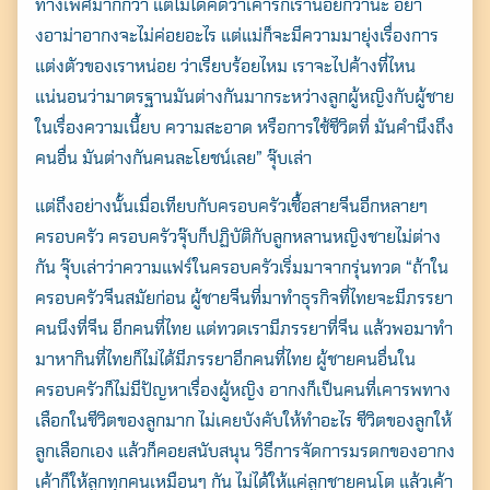
ทางเพศมากกว่า แต่ไม่ได้คิดว่าเค้ารักเราน้อยกว่านะ อย่า
งอาม่าอากงจะไม่ค่อยอะไร แต่แม่ก็จะมีความมายุ่งเรื่องการ
แต่งตัวของเราหน่อย ว่าเรียบร้อยไหม เราจะไปค้างที่ไหน
แน่นอนว่ามาตรฐานมันต่างกันมากระหว่างลูกผู้หญิงกับผู้ชาย
ในเรื่องความเนี้ยบ ความสะอาด หรือการใช้ชีวิตที่ มันคำนึงถึง
คนอื่น มันต่างกันคนละโยชน์เลย” จุ๊บเล่า
แต่ถึงอย่างนั้นเมื่อเทียบกับครอบครัวเชื้อสายจีนอีกหลายๆ
ครอบครัว ครอบครัวจุ๊บก็ปฏิบัติกับลูกหลานหญิงชายไม่ต่าง
กัน จุ๊บเล่าว่าความแฟร์ในครอบครัวเริ่มมาจากรุ่นทวด “ถ้าใน
ครอบครัวจีนสมัยก่อน ผู้ชายจีนที่มาทำธุรกิจที่ไทยจะมีภรรยา
คนนึงที่จีน อีกคนที่ไทย แต่ทวดเรามีภรรยาที่จีน แล้วพอมาทำ
มาหากินที่ไทยก็ไม่ได้มีภรรยาอีกคนที่ไทย ผู้ชายคนอื่นใน
ครอบครัวก็ไม่มีปัญหาเรื่องผู้หญิง อากงก็เป็นคนที่เคารพทาง
เลือกในชีวิตของลูกมาก ไม่เคยบังคับให้ทำอะไร ชีวิตของลูกให้
ลูกเลือกเอง แล้วก็คอยสนับสนุน วิธีการจัดการมรดกของอากง
เค้าก็ให้ลูกทุกคนเหมือนๆ กัน ไม่ได้ให้แค่ลูกชายคนโต แล้วเค้า