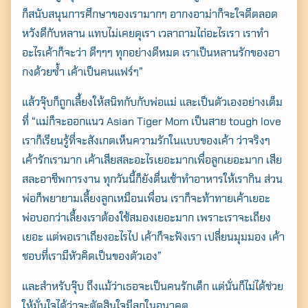
ก็สนับสนุนการศึกษาของเรามากๆ อากงอาม่าก็จะใจดีตลอด
หวังดีกับหลาน แทบไม่เคยดุเรา เวลาถามไถ่อะไรเรา เราทำ
Search
อะไรเค้าก็จะว่า ดีๆๆๆ ทุกอย่างดีหมด เราเป็นหลานรักของอา
for:
กงด้วยซ้ำ เค้าเป็นคนแฟร์ๆ”
แล้วจุ๊บก็ถูกเลี้ยงให้สนิทกับกับพ่อแม่ และเป็นตัวเองอย่างเต็ม
ที่ “แม่ก็จะออกแนว Asian Tiger Mom เป็นสาย tough love
เราก็เรียนรู้ที่จะสังเกตเห็นความรักในแบบของเค้า ว่าจริงๆ
เค้ารักเรามาก เค้าเสียสละอะไรเยอะมากเพื่อลูกเยอะมาก เสีย
สละอาชีพการงาน ทุกวันนี้ก็ยังตื่นเช้าทำอาหารให้เรากิน ส่วน
พ่อก็พยายามเลี้ยงลูกเหมือนเพื่อน เราก็จะท้าทายเค้าเยอะ
พ่อบอกว่าเลี้ยงเราต้องใช้สมองเยอะมาก เพราะเราจะเถียง
เยอะ แต่พอเราเถียงอะไรไป เค้าก็จะฟังเรา เปลี่ยนมุมมอง เค้า
ชอบที่เรามีหัวคิดเป็นของตัวเอง”
และสำหรับจุ๊บ ถึงแม้ว่าเธอจะเป็นคนรักเด็ก แต่นั่นก็ไม่ได้ช่วย
ให้มั่นใจได้ว่าจะตัดสินใจมีลูกในอนาคต