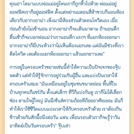
คุณอา โตมาแบบพ่อแม่อยู่ไหนเราก็ถูกหิ้วไปด้วย พ่อแม่อยู่
ออฟฟิศเราก็อยู่ออฟฟิศ ตั้งแต่หย่านมตอนสี่ห้าขวบก็นอนห้อง
เดียวกับอากงอาม่า เพิ่งมามีห้องส่วนตัวตอนโควิดเอง เมื่อ
ก่อนถ้ายังไม่เข้านอน อากงอาม่าก็จะเดินมาตาม ถ้านอนดึก
ตื่นเช้าก็จะบอกพ่อแม่ว่าเรานอนดึก แรกๆ ที่แยกห้องออกมา
อากงอาม่าก็มีประท้วงว่าไม่เห็นต้องแยกเลย แต่มันมีช่วงที่เรา
ติดโควิด เลยต้องแยกห้องออกมา แล้วแยกยาวเลย”
การอยู่ในครอบครัวขยายเช่นนี้ทำให้ความเป็นปัจเจกของจุ๊บ
หดตัว แต่ทำให้รู้จักการอยู่ร่วมกับผู้อื่น และแบ่งปันเวลาให้
ครอบครัวเสมอ “มันเหมือนอยู่ในชุมชนขนาดย่อม พื้นที่ใน
บ้านทุกคนก็แชร์กัน ตั้งแต่เด็กๆ ทีวีก็แบ่งกันดู เราก็ไม่ได้เลือก
ช่อง ตามใจผู้ใหญ่ มันมีเซ้นส์ความถ้อยทีถ้อยอาศัยเยอะ มันก็
ทำให้เราใช้ชีวิตแบบแบ่งเวลาให้กับครอบครัวด้วย เราต้องกิน
ข้าวด้วยกันสักมื้อนึงต่อวัน แฟน เพื่อนรอบตัวเราก็จะรู้ว่าวัน
อาทิตย์เป็นวันครอบครัว” จุ๊บเล่า