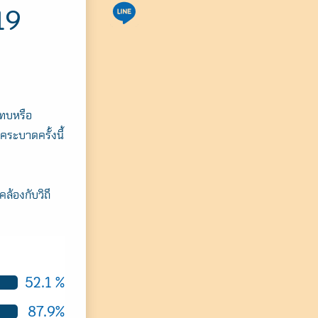
19
ะทบหรือ
ระบาดครั้งนี้
้องกับวิถี
52.1 %
87.9%