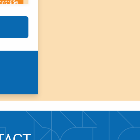
ว่าชีวิต
ควิด-19
โดยรวม
ขภาพจิต
งการ
ดคอ จน
มีภาระที่
TACT