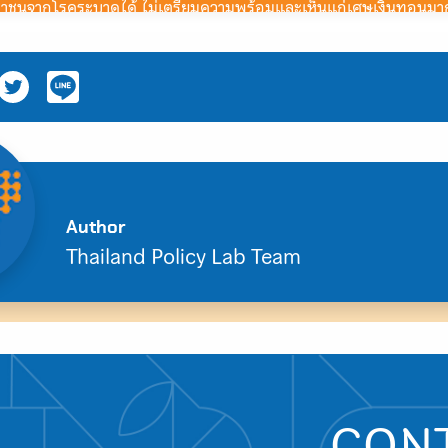
ชาชนจากโรคระบาดได้ ไม่เตรียมความพร้อมและเห็นแก่เศษเงินทอนมากก
ระเทศ อีกทั้งวัคซีนพื้นฐานก็ไม่มีประสิทธิภาพเพียงพอต่อการต้านโ
ว เหมือนตำน้ำพริกละลายแม่น้ำ ส่งผลเสียต่อสุขภาพจิตและการใช้ชีวิต
จะติดเชื้อ โควิด-19 จนอาการหนัก หรือถึงขั้นเสียชีวิต ก็กังวลเรื่องสุ
ไม่หลับ หายใจไม่อิ่ม มีอาการต่างๆ มากมาย คล้ายเป็นโรคเครียด รวมถึ
me ส่งผลกับสุขภาพ ทำให้เป็นออฟฟิศซินโดรม กล้ามเนื้ออักเสบ ปว
ยวใน กทม หากติดโควิดมา กังวลเรื่องการรักษา และรายได้ ความเป็นอยู่ 
่
Author
Thailand Policy Lab Team
และถูกเลื่อนกำหนดออกไป
poor management of the government
ต
CON
นที่ทำงาน