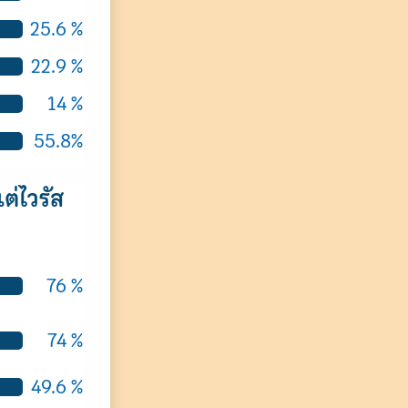
25.6 %
22.9 %
14 %
55.8%
ต่ไวรัส
76 %
74 %
49.6 %