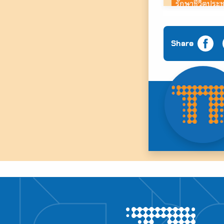
รักษาชีวิตประ
ประชาชนภายในป
กลายพันธุ์แล้
นอกจากกังวลว่า
Share
เพราะเริ่มนอน
Work from ho
ต้องไปหาหมอ
อยู่อาศัยคนเดี
ต้องดูแลพ่อแม
งานลดน้อยลง 
Due to the 
อันตรายถึงชีวิ
ห่วงครอบครัว
กลัวจะติดจากค