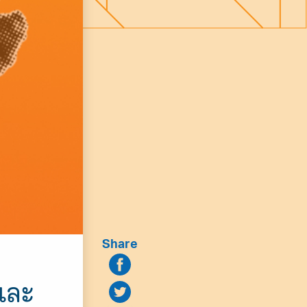
Share
และ