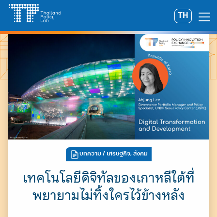
Skip
TH
Search
to
for:
content
บทความ
/ เศรษฐกิจ, สังคม
เทคโนโลยีดิจิทัลของเกาหลีใต้ที่
พยายามไม่ทิ้งใครไว้ข้างหลัง
A
A
A