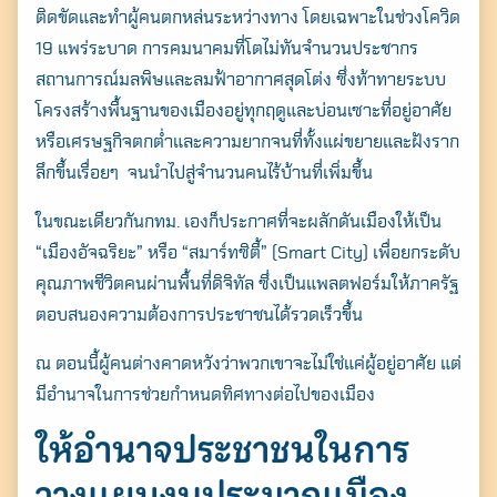
ติดขัดและทำผู้คนตกหล่นระหว่างทาง โดยเฉพาะในช่วงโควิด
19 แพร่ระบาด การคมนาคมที่โตไม่ทันจำนวนประชากร
สถานการณ์มลพิษและลมฟ้าอากาศสุดโต่ง ซึ่งท้าทายระบบ
โครงสร้างพื้นฐานของเมืองอยู่ทุกฤดูและบ่อนเซาะที่อยู่อาศัย
หรือเศรษฐกิจตกต่ำและความยากจนที่ทั้งแผ่ขยายและฝังราก
ลึกขึ้นเรื่อยๆ จนนำไปสู่จำนวนคนไร้บ้านที่เพิ่มขึ้น
ในขณะเดียวกันกทม. เองก็ประกาศที่จะผลักดันเมืองให้เป็น
“เมืองอัจฉริยะ” หรือ “สมาร์ทซิตี้” (Smart City) เพื่อยกระดับ
คุณภาพชีวิตคนผ่านพื้นที่ดิจิทัล ซึ่งเป็นแพลตฟอร์มให้ภาครัฐ
ตอบสนองความต้องการประชาชนได้รวดเร็วขึ้น
ณ ตอนนี้ผู้คนต่างคาดหวังว่า
พวกเขาจะไม่ใช่แค่ผู้อยู่อาศัย แต่
มีอำนาจในการช่วยกำหนดทิศทางต่อไปของเมือง
ให้อำนาจประชาชนในการ
วางแผนงบประมาณเมือง