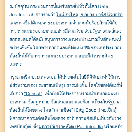
ณ ปัจจุบัน กระบวนการนี้แพร่หลายไปทั่วทั้งโลก Data
Justice Lab รายงานว่า
ในเมืองใหญ่ ๆ อย่าง ปารีส นิวยอร์ก
และมาดริดได้กระจายงบประมาณจำนวนนับร้อยล้านให้กับ
การวางแผนงบประมาณอย่างมีส่วนร่วม
ส่วนรัฐบาลเวลส์และ
สกอตแลนด์ได้สนับสนุนการวางแผนงบประมาณในลักษณะนี้
อย่างแข็งขัน โดยทางสกอตแลนด์ได้แบ่ง 1% ของงบประมาณ
ท้องถิ่นให้กับการวางแผนงบประมาณแบบมีส่วนร่วมโดย
เฉพาะ
กรุงมาดริด ประเทศสเปน ได้นำเทคโนโลยีดิจิทัลมาทำให้การ
มีส่วนร่วมของประชาชนเป็นรูปธรรมยิ่งขึ้น โดย
ใช้ซอฟต์แวร์ที่
เรียกว่า
“Consul”
เพื่อเปิดให้ประชาชนร่วมนำเสนอแผนงบ
ประมาณ ข้อกฎหมาย ข้อเสนอแนะ และข้อถกเถียงกับรัฐบาล
ท้องถิ่นได้โดยตรง โดย “สภาเมือง” (City Coucil) จะเป็นผู้
พิจารณาความคิดเห็นโดยตรง อาทิ ความคิดเห็นเกี่ยวกับร่าง
เทศบัญญัติ ซึ่ง
ผลการวิเคราะห์โดย Participedia
หรือแหล่ง