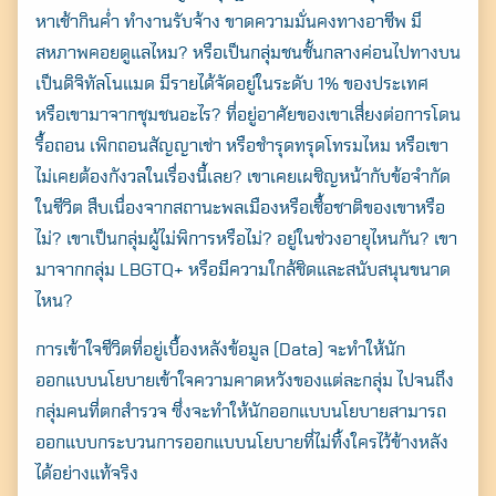
หาเช้ากินค่ำ ทำงานรับจ้าง ขาดความมั่นคงทางอาชีพ มี
สหภาพคอยดูแลไหม? หรือเป็นกลุ่มชนชั้นกลางค่อนไปทางบน
เป็นดิจิทัลโนแมด มีรายได้จัดอยู่ในระดับ 1% ของประเทศ
หรือเขามาจากชุมชนอะไร? ที่อยู่อาศัยของเขาเสี่ยงต่อการโดน
รื้อถอน เพิกถอนสัญญาเช่า หรือชำรุดทรุดโทรมไหม หรือเขา
ไม่เคยต้องกังวลในเรื่องนี้เลย? เขาเคยเผชิญหน้ากับข้อจำกัด
ในชีวิต สืบเนื่องจากสถานะพลเมืองหรือเชื้อชาติของเขาหรือ
ไม่? เขาเป็นกลุ่มผู้ไม่พิการหรือไม่? อยู่ในช่วงอายุไหนกัน? เขา
มาจากกลุ่ม LBGTQ+ หรือมีความใกล้ชิดและสนับสนุนขนาด
ไหน?
การเข้าใจชีวิตที่อยู่เบื้องหลังข้อมูล (Data) จะทำให้นัก
ออกแบบนโยบายเข้าใจความคาดหวังของแต่ละกลุ่ม ไปจนถึง
กลุ่มคนที่ตกสำรวจ ซึ่งจะทำให้นักออกแบบนโยบายสามารถ
ออกแบบกระบวนการออกแบบนโยบายที่ไม่ทิ้งใครไว้ข้างหลัง
ได้อย่างแท้จริง