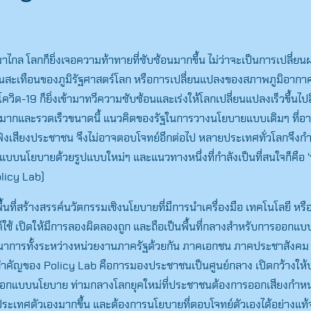
มาไกล โลกก็ยิ่งเจอความท้าทายที่ซับซ้อนมากขึ้น ไม่ว่าจะเป็นการเปลี่ย
ั่นสะเทือนของภูมิรัฐศาสตร์โลก หรือการเปลี่ยนแปลงของสภาพภูมิอากา
ตโควิด-19 ก็ยิ่งเข้ามาทวีความซับซ้อนและเร่งให้โลกเปลี่ยนแปลงเร็วขึ้นไปอ
ปมากและรวดเร็วขนาดนี้ แนวคิดของรัฐในการวางนโยบายแบบเดิมๆ ที่อาจ
่ฟังเสียงประชาชน จึงไม่อาจตอบโจทย์อีกต่อไป หลายประเทศทั่วโลกจึงก
นโยบายด้วยรูปแบบใหม่ๆ และแนวทางหนึ่งที่กำลังเป็นที่สนใจก็คือ ‘ห
licy Lab)
้นที่สร้างสรรค์นวัตกรรมเชิงนโยบายที่มีการนำเครื่องมือ เทคโนโลยี หรือ
์ใช้ เปิดให้มีการลองผิดลองถูก และถือเป็นพื้นที่กลางสำหรับการออกแ
รณาการทั้งระหว่างหน่วยงานภาครัฐด้วยกัน ภาคเอกชน ภาคประชาสังคม
ำคัญของ Policy Lab คือการมองประชาชนเป็นศูนย์กลาง เปิดกว้างให
วมออกแบบนโยบาย ท่ามกลางโลกยุคใหม่ที่ประชาชนต้องการออกเสียงกำ
ประเทศตัวเองมากขึ้น และต้องการนโยบายที่ตอบโจทย์ตัวเองได้อย่างแท้