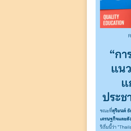
R
“การ
แนว
แ
ประช
ขณะที่
สุริยนต์
เศรษฐกิจและสั
ริเริ่มนี้ว่า “