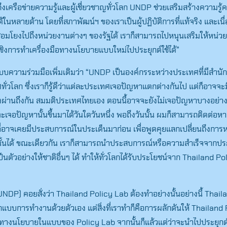
Search
าถึงเครือข่ายความรู้และผู้เชี่ยวชาญทั่วโลก UNDP ช่วยเสริมสร้างความรู้
for:
ด้ในหลายด้าน โดยที่สภาพัฒน์ฯ ของเราเป็นผู้ปฏิบัติการที่แท้จริง และเนื
ื่อมโยงไปถึงหน่วยงานต่างๆ ของรัฐได้ เราก็สามารถไปหนุนเสริมให้หน่วย
ชิงการทำเครื่องมือทางนโยบายแบบใหม่ไปประยุกต์ใช้ได้”
แบบความร่วมมือเพิ่มเติมว่า “UNDP เป็นองค์กรระหว่างประเทศที่มีสำนัก
ทั่วโลก ซึ่งเราก็รู้ดีว่าแต่ละประเทศเจอปัญหาแตกต่างกันไป แต่ก็อาจจ
ส่งผ่านถึงกัน สมมติประเทศไทยเอง ตอนนี้อาจจะยังไม่เจอปัญหาบางอย่าง
จจะเจอปัญหานั้นขึ้นมาได้วันใดวันหนึ่ง พอถึงวันนั้น ผมก็สามารถติดต่อ
ที่อาจเคยมีประสบการณ์ในประเด็นมาก่อน เพื่อพูดคุยแลกเปลี่ยนถึงกา
นั้นได้ ขณะเดียวกัน เราก็สามารถนำประสบการณ์หรือความสำเร็จจากป
็นตัวอย่างให้ชาติอื่นๆ ได้ ทำให้ทั่วโลกได้รับประโยชน์จาก Thailand P
 (UNDP) คอยสั่งว่า Thailand Policy Lab ต้องทำอย่างนั้นอย่างนี้ Thai
บบการทำงานด้วยตัวเอง แต่สิ่งที่เราทำก็คือการผลักดันให้ Thailand
รทางนโยบายในแบบของ Policy Lab จากนั้นก็แล้วแต่ว่าจะนำไปประยุกต