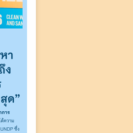
นหา
ถึง
ร
่สุด”
นาการ
ใต้ความ
 UNDP ซึ่ง