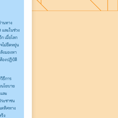
นผ่านทาง
ศ และในช่วง
ีก เมื่อโลก
ไม่ยืดหยุ่น
ำลังมองหา
้องปฏิบัติ
วิธีการ
บบนโยบาย
 และ
้ประชาชน
หนดทิศทาง
จริง