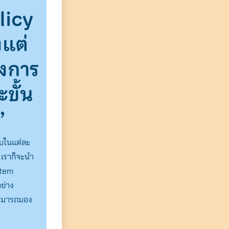
licy
งแต่
องการ
ขั้น
”
ับในแต่ละ
เราก็จะนำ
stem
อย่าง
าสามารถมอง