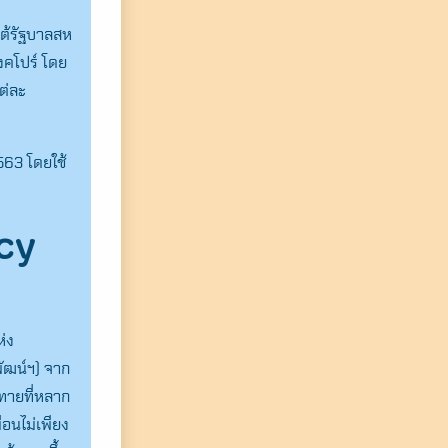
ใต้รัฐบาลสห
คโปร์ โดย
ต่ละ
563 โดยใช้
cy
่ง
ัฒน์ฯ) จาก
ทายที่หลาก
ือนไม่เพียง