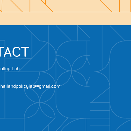
TACT
olicy Lab
.thailandpolicylab@gmail.com