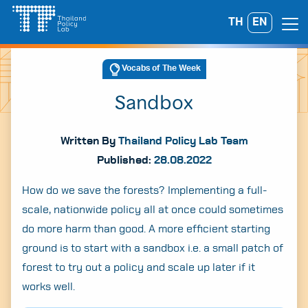
Skip
TH
EN
Search
to
for:
content
Vocabs of The Week
Sandbox
Written By
Thailand Policy Lab Team
Published:
28.08.2022
How do we save the forests? Implementing a full-
scale, nationwide policy all at once could sometimes
do more harm than good. A more efficient starting
ground is to start with a sandbox i.e. a small patch of
forest to try out a policy and scale up later if it
works well.
A
A
A