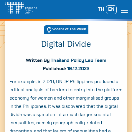
Skip
TH
EN
Search
to
for:
content
Vocabs of The Week
Digital Divide
Written By
Thailand Policy Lab Team
Published:
19.12.2023
For example, in 2020, UNDP Philippines produced a
critical analysis of barriers to entry into the platform
economy for women and other marginalised groups
in the Philippines. It was discovered that the digital
divide was a symptom of a much larger societal
inequalities, namely geographically-related
disparities, and that layers of inequalities had a
A
A
A