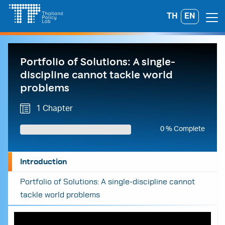
Skip
TH
EN
Search
to
for:
content
Portfolio of Solutions: A single-
discipline cannot tackle world
problems
1 Chapter
0 % Complete
Introduction
Portfolio of Solutions: A single-discipline cannot
tackle world problems
A
A
A