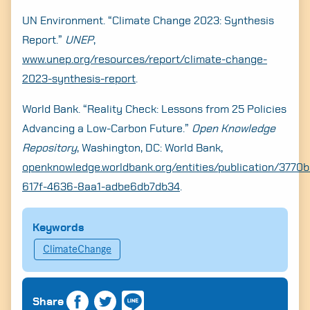
UN Environment. “Climate Change 2023: Synthesis
Report.”
UNEP
,
www.unep.org/resources/report/climate-change-
2023-synthesis-report
.
World Bank. “Reality Check: Lessons from 25 Policies
Advancing a Low-Carbon Future.”
Open Knowledge
Repository
, Washington, DC: World Bank,
openknowledge.worldbank.org/entities/publication/3770
617f-4636-8aa1-adbe6db7db34
.
Keywords
ClimateChange
Share