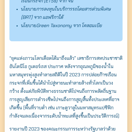
เรือนกระจก (ETSs) จาก จีน
นโยบาย
การลงทุนในบริการรถโดยสารด่วนพิเศษ
(BRT) จาก แอฟริกาใต้
นโยบาย
Green Taxonomy จาก โคลอมเบีย
“ยุคแห่งภาวะโลกเดือดได้มาถึงแล้ว” เลขาธิการสหประชาชาติ
อันโตนิโอ กูเตอร์เรส ประกาศ หลังจากอุณหภูมิของน้ำใน
มหาสมุทรพุ่งสูงทำลายสถิติในปี 2023 การปล่อยก๊าซเรือน
กระจกที่เพิ่มขึ้นได้นำไปสู่หายนะทำลายล้างทั่วโลกเป็นวง
กว้าง ตั้งแต่ภัยพิบัติทางธรรมชาติไปจนถึงการพลัดถิ่นฐาน
การสูญเสียการดำรงชีพไปจนถึงการสูญสิ้นทั้งประเทศที่อาจ
เกิดขึ้น (พื้นที่ราบต่ำ เช่น เกาะตูวาลูในมหาสมุทรแปซิฟิก
กำลังจมลงเนื่องจากระดับน้ำทะเลที่สูงขึ้นเป็นประวัติการณ์)
รายงานปี 2023 ของคณะกรรมการระหว่างรัฐบาลว่าด้วย