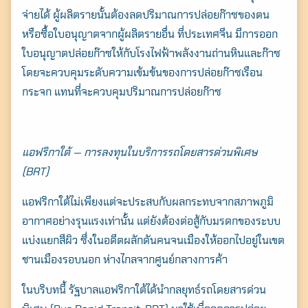
จ่ายได้ ผู้ผลิตรายนั้นต้องลดปริมาณการปล่อยก๊าซของตน
for:
หรือซื้อใบอนุญาตจากผู้ผลิตรายอื่น ที่ประเทศจีน มีการออก
ใบอนุญาตปล่อยก๊าซให้กับโรงไฟฟ้าพลังงานถ่านหินและก๊าซ
โดยจะควบคุมระดับความเข้มข้นของการปล่อยก๊าซเรือน
กระจก แทนที่จะควบคุมปริมาณการปล่อยก๊าซ
แอฟริกาใต้ — การลงทุนในบริการรถโดยสารด่วนพิเศษ
(BRT)
แอฟริกาใต้ไม่เพียงแต่จะประสบกับผลกระทบจากสภาพภูมิ
อากาศอย่างรุนแรงเท่านั้น แต่ยังต้องต่อสู้กับมรดกของระบบ
แบ่งแยกสีผิว ซึ่งในอดีตผลักดันคนจนเมืองให้ออกไปอยู่ในเขต
ชานเมืองรอบนอก ห่างไกลจากศูนย์กลางการค้า
ในบริบทนี้ รัฐบาลแอฟริกาใต้ได้นำกลยุทธ์รถโดยสารด่วน