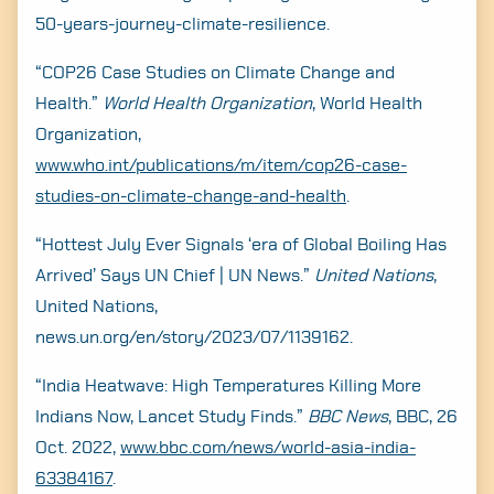
50-years-journey-climate-resilience.
“COP26 Case Studies on Climate Change and
Health.”
World Health Organization
, World Health
Organization,
www.who.int/publications/m/item/cop26-case-
studies-on-climate-change-and-health
.
“Hottest July Ever Signals ‘era of Global Boiling Has
Arrived’ Says UN Chief | UN News.”
United Nations
,
United Nations,
news.un.org/en/story/2023/07/1139162.
“India Heatwave: High Temperatures Killing More
Indians Now, Lancet Study Finds.”
BBC News
, BBC, 26
Oct. 2022,
www.bbc.com/news/world-asia-india-
63384167
.