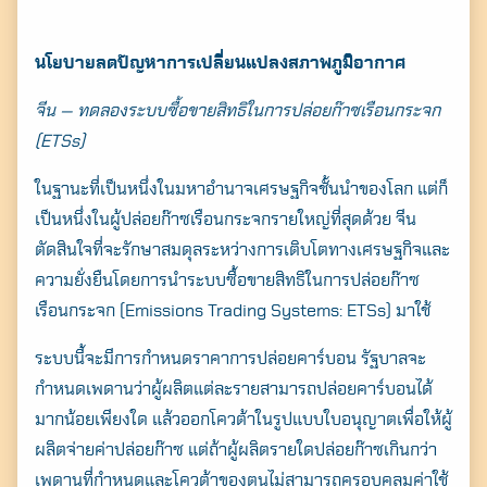
นโยบายลดปัญหาการเปลี่ยนแปลงสภาพภูมิอากาศ
จีน — ทดลองระบบซื้อขายสิทธิในการปล่อยก๊าซเรือนกระจก
(ETSs)
ในฐานะที่เป็นหนึ่งในมหาอำนาจเศรษฐกิจชั้นนำของโลก แต่ก็
เป็นหนึ่งในผู้ปล่อยก๊าซเรือนกระจกรายใหญ่ที่สุดด้วย จีน
ตัดสินใจที่จะรักษาสมดุลระหว่างการเติบโตทางเศรษฐกิจและ
ความยั่งยืนโดยการนำระบบซื้อขายสิทธิในการปล่อยก๊าซ
เรือนกระจก (Emissions Trading Systems: ETSs) มาใช้
ระบบนี้จะมีการกำหนดราคาการปล่อยคาร์บอน รัฐบาลจะ
กำหนดเพดานว่าผู้ผลิตแต่ละรายสามารถปล่อยคาร์บอนได้
มากน้อยเพียงใด แล้วออกโควต้าในรูปแบบใบอนุญาตเพื่อให้ผู้
ผลิตจ่ายค่าปล่อยก๊าซ แต่ถ้าผู้ผลิตรายใดปล่อยก๊าซเกินกว่า
เพดานที่กำหนดและโควต้าของตนไม่สามารถครอบคลุมค่าใช้
Search