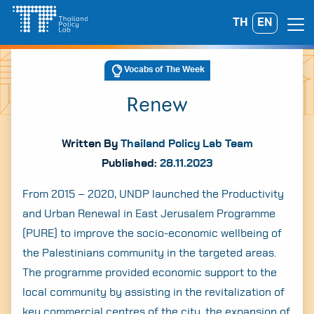
Skip
TH
EN
Search
to
for:
content
Vocabs of The Week
Renew
Written By
Thailand Policy Lab Team
Published:
28.11.2023
From 2015 – 2020, UNDP launched the Productivity
and Urban Renewal in East Jerusalem Programme
(PURE) to improve the socio-economic wellbeing of
the Palestinians community in the targeted areas.
The programme provided economic support to the
local community by assisting in the revitalization of
key commercial centres of the city, the expansion of
A
A
A