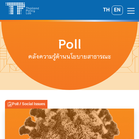
Skip
TH
EN
Search
to
for:
content
Poll
คลังความรู้ด้านนโยบายสาธารณะ
Poll
/ Social Issues
A
A
A