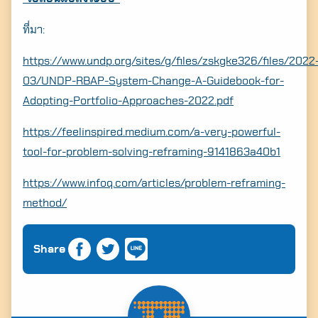
ที่มา:
https://www.undp.org/sites/g/files/zskgke326/files/2022
03/UNDP-RBAP-System-Change-A-Guidebook-for-
Adopting-Portfolio-Approaches-2022.pdf
https://feelinspired.medium.com/a-very-powerful-
tool-for-problem-solving-reframing-9141863a40b1
https://www.infoq.com/articles/problem-reframing-
method/
Share