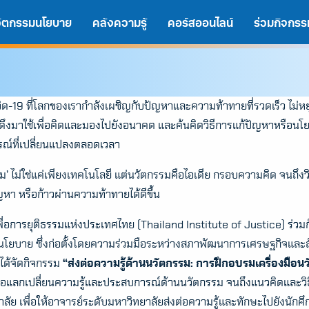
นวัตกรรมนโยบาย
คลังความรู้
คอร์สออนไลน์
ร่วมกิจกรร
ิด-19 ที่โลกของเรากำลังเผชิญกับปัญหาและความท้าทายที่รวดเร็ว ไม่หยุด
ึงมาใช้เพื่อคิดและมองไปยังอนาคต และค้นคิดวิธีการแก้ปัญหาหรือนโย
ณ์ที่เปลี่ยนแปลงตลอดเวลา
ม’ ไม่ใช่แค่เพียงเทคโนโลยี แต่นวัตกรรมคือไอเดีย กรอบความคิด จนถึงวิธี
ญหา หรือก้าวผ่านความท้าทายได้ดีขึ้น
ื่อการยุติธรรมแห่งประเทศไทย (Thailand Institute of Justice) ร่วมกั
นโยบาย ซึ่งก่อตั้งโดยความร่วมมือระหว่างสภาพัฒนาการเศรษฐกิจและ
A
A
A
ได้จัดกิจกรรม
“ส่งต่อความรู้ด้านนวัตกรรม: การฝึกอบรมเครื่องมือ
ื่อแลกเปลี่ยนความรู้และประสบการณ์ด้านนวัตกรรม จนถึงแนวคิดและวิธ
ลัย เพื่อให้อาจารย์ระดับมหาวิทยาลัยส่งต่อความรู้และทักษะไปยังนักศึ