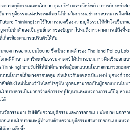
องความยุติธรรมและนโยบาย คุณปริชา ดวงทวีทรัพย์ อาจารย์ประจำสถ
ันการยุติธรรมแห่งประเทศไทย ได้นำนวัตกรรมอย่างกระบวนการคิดเชิง
uture Thinking) มาใช้กับการมองเรื่องความยุติธรรมให้เข้าใจบริบทขอ
ญหาไม่นำตัวเองเป็นศูนย์กลางของปัญหา ไปจนถึงการคาดการณ์สิ่งที่จะเ
ที่เกี่ยวข้องสามารถปรับตัวได้ทัน
้านของการออกแบบนโยบาย ซึ่งเป็นงานหลักของ Thailand Policy Lab
ยโลกคดีศึกษา มหาวิทยาลัยธรรมศาสตร์ ได้นำกระบวนการคิดเชิงออกแบ
 Thinking) มาปรับใช้ให้นักศึกษาหรือผู้ออกแบบนโยบายสามารถถอดควา
บบนโยบายได้อย่างครอบคลุม เช่นเดียวกับผศ.ดร.ปิยะพงษ์ บุศบงก์ 
ลัยเชียงใหม่ที่มองว่าในโลกปัจจุบัน ทุกคนสามารถเป็นผู้ออกแบบนโยบาย
โยบายควรเป็นมากกว่าแค่การระบุปัญหาและแนวทางการแก้ปัญหา แต่ต้
วได้
นำนวัตกรรมมาปรับใช้กับความยุติธรรมและการออกแบบนโยบาย นอกจากจะ
ผู้ออกแบบนโยบายและผู้ทำงานด้านความยุติธรรมสามารถออกแบบแนวทางกา
ได้อย่างลึกซึ้ง