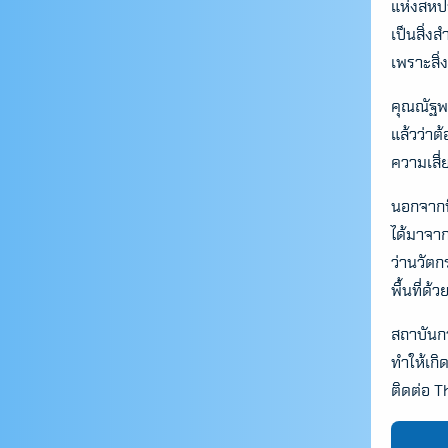
แห่งสหป
เป็นสิ่งส
เพราะสิ่ง
คุณณัฐพ
แล้วว่าต
ความเสี่ย
นอกจากน
ได้มาจาก
ว่านวัต
พื้นที่ด้ว
สถาบันกา
ทำให้เก
ติดต่อ T