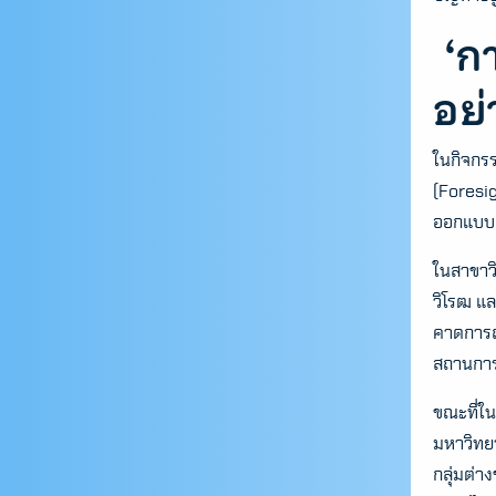
‘กา
อย่
ในกิจกร
(Foresig
ออกแบบ
ในสาขาวิ
วิโรฒ แ
คาดการณ
สถานการ
ขณะที่ใ
มหาวิทย
กลุ่มต่า