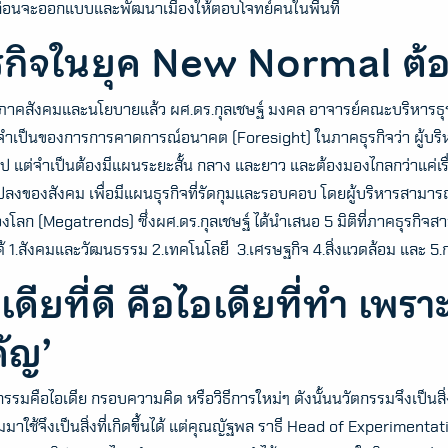
 ก่อนจะออกแบบและพัฒนาเมืองให้ตอบโจทย์คนในพื้นที่
ุรกิจในยุค New Normal ต้
าคสังคมและนโยบายแล้ว ผศ.ดร.กุลเชษฐ์ มงคล อาจารย์คณะบริหารธุรกิจ
ำเป็นของการการคาดการณ์อนาคต (Foresight) ในภาคธุรกิจว่า ผู้บริห
อไป แต่จำเป็นต้องมีแผนระยะสั้น กลาง และยาว และต้องมองไกลกว่าแค่เรื
ปลงของสังคม เพื่อมีแผนธุรกิจที่รัดกุมและรอบคอบ โดยผู้บริหารสามารถว
โลก (Megatrends) ซึ่งผศ.ดร.กุลเชษฐ์ ได้นำเสนอ 5 มิติที่ภาคธุรกิ
้ 1.สังคมและวัฒนธรรม 2.เทคโนโลยี 3.เศรษฐกิจ 4.สิ่งแวดล้อม และ 
เดียที่ดี คือไอเดียที่ทำ เพ
คัญ’
ตกรรมคือไอเดีย กรอบความคิด หรือวิธีการใหม่ๆ ดังนั้นนวัตกรรมจึงเป็
มาใช้จึงเป็นสิ่งที่เกิดขึ้นได้ แต่คุณญัฐพล ราธี Head of Experim