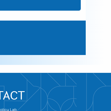
TACT
olicy Lab