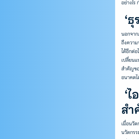
อย่างไร
‘ธ
นอกจากภ
ถึงความจ
ได้อีกต่
เปลี่ยนแ
สำคัญของ
อนาคตได
‘ไอ
สำ
เมื่อนวั
นวัตกรรม