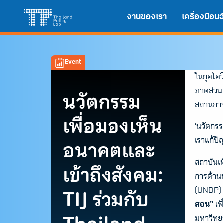
Skip
Search
งานของเรา
เครื่องมือ
to
for:
content
Event
ในยุคโคว
นวัตกรรม
ภาคส่วนด
สถานการ
เพื่อมองเห็น
‘นวัตกรร
อนาคตและ
เราแก้ปั
สถาบันเพ
เข้าถึงสังคม:
การด้าน
TIJ ร่วมกับ
(UNDP) 
สอน”
เพ
มหาวิทยา