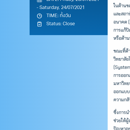
ในด้านข
- Saturday, 24/07/2021
และสถาบ
TIME: ทั้งวัน
อนาคต (F
Status: Close
การแก้ปั
หรือด้าน
ขณะที่ด
วิทยาลั
(System
การออกแ
มหาวิทยา
ออกแบบน
ความกลั
ซึ่งการ
ช่วยให้
ปัญหาอยู่