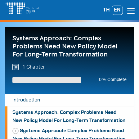
Skip
TH
EN
Search
to
for:
content
Systems Approach: Complex
Problems Need New Policy Model
For Long-Term Transformation
1 Chapter
0 % Complete
Introduction
Systems Approach: Complex Problems Need
New Policy Model For Long-Term Transformation
Systems Approach: Complex Problems Need
A
A
A
New Policy Model For Long-Term Transformation