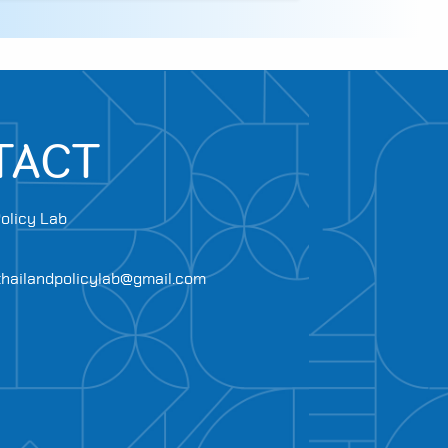
TACT
olicy Lab
.thailandpolicylab@gmail.com