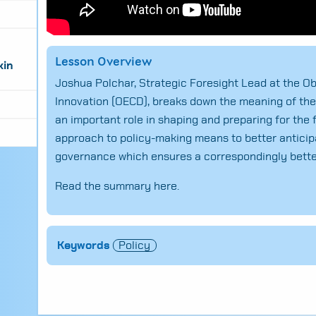
Lesson Overview
kin
Joshua
Polchar
, Strategic Foresight Lead at
the
Ob
Innovation
(
OECD
),
breaks down the meaning of the
an important role in shaping and preparing for the 
approach to
policy-making
means
to better antici
governance which ensures a correspondingly better
Read the summary
here.
Search
for:
Keywords
Policy