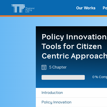
Skip
Search
Our Works
Po
to
for:
content
Policy Innovation
Tools for Citizen
Centric Approac
5 Chapter
0 % Comp
Introduction
Policy Innovation