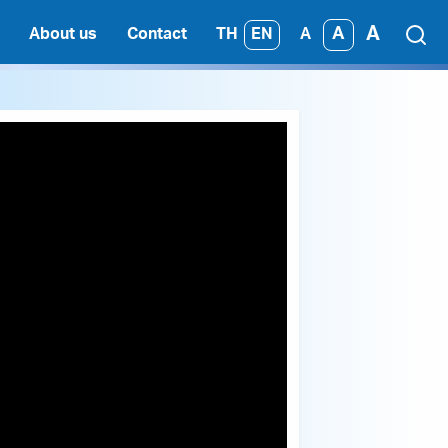
A
A
TH
EN
About us
Contact
A