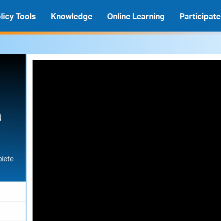
licy Tools
Knowledge
Online Learning
Participate
h
lete
A
A
A