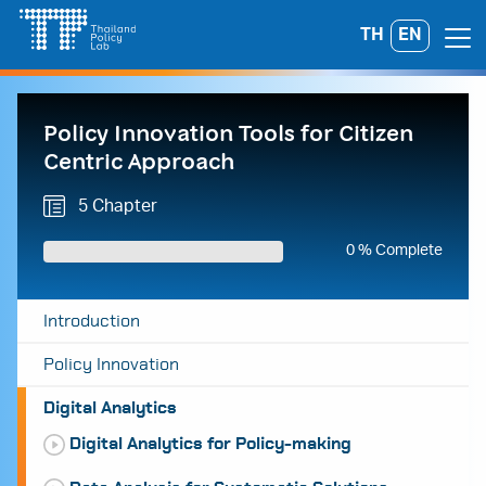
Skip
TH
EN
Search
to
for:
content
Policy Innovation Tools for Citizen
Centric Approach
5 Chapter
0 % Complete
Introduction
Policy Innovation
Digital Analytics
Digital Analytics for Policy-making
A
A
A