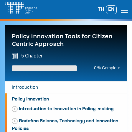
Skip
TH
EN
Search
to
for:
content
Policy Innovation Tools for Citizen
Centric Approach
5 Chapter
0 % Complete
Introduction
Policy Innovation
Introduction to Innovation in Policy-making
Redefine Science, Technology and Innovation
Policies
A
A
A