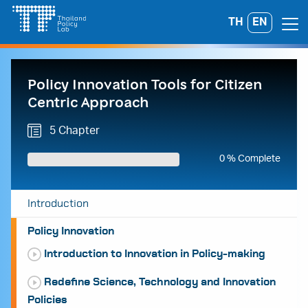
Skip
TH
EN
Search
to
for:
content
Policy Innovation Tools for Citizen
Centric Approach
5 Chapter
0 % Complete
Introduction
Policy Innovation
Introduction to Innovation in Policy-making
Redefine Science, Technology and Innovation
Policies
A
A
A