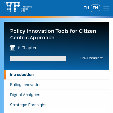
Skip
TH
EN
Search
to
for:
content
Policy Innovation Tools for Citizen
Centric Approach
5 Chapter
0 % Complete
Introduction
Policy Innovation
Digital Analytics
Strategic Foresight
A
A
A