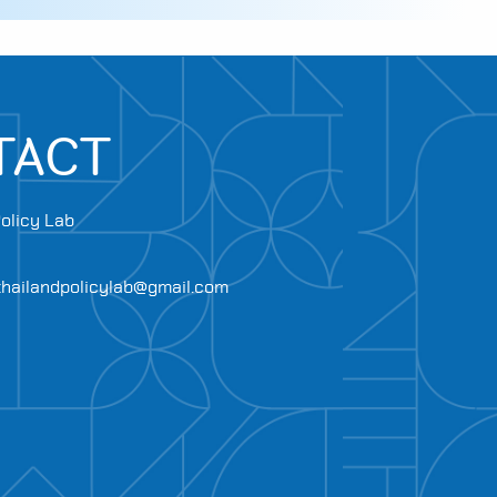
TACT
olicy Lab
.thailandpolicylab@gmail.com